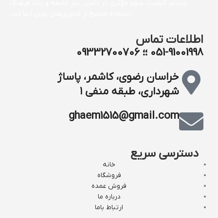
مستمر کیفیت، سهم مؤثری در تأمین نیاز جامعه و رشد فرهنگ
استفاده صحیح از فناوری‌های نوین ایفا کند.
اطلاعات تماس
051-91001998 ؛؛ 09332700706
خراسان رضوی، کاشمر، پاساژ
شهرداری، طبقه منفی ۱
ghaem1515@gmail.com
دسترسی سریع
خانه
فروشگاه
فروش عمده
درباره ما
ارتباط باما