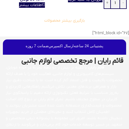
اطلاعات بیشتر
بارگیری بیشتر محصولات
[html_block id="67"]
پشتیبانی 24 ساعته
ارسال اکسپرس
ضمانت 7 روزه
قائم رایان | مرجع تخصصی لوازم جانبی
قائم رایان
با تکیه بر بیش از دو دهه تجربه در حوزه موبایل،
سیستم‌های کامپیوتری و لوازم جانبی، فعالیت خود را با هدف ارائه
محصولات باکیفیت و قابل اعتماد آغاز کرده است. ما با شناخت دقیق نیاز
بازار و همراهی برندهای معتبر، تلاش می‌کنیم راهکارهایی کاربردی و
به‌روز متناسب با شرایط فعلی تکنولوژی ارائه دهیم تا پاسخگوی نیاز
کاربران در سطوح مختلف باشیم. تمرکز قائم رایان بر تنوع کالا، اصالت
محصولات و قیمت‌گذاری منصفانه باعث شده است مشتریان بتوانند با
اطمینان کامل انتخاب کنند و تجربه‌ای مطمئن از خرید تجهیزات
دیجیتال داشته باشند. امروز این مجموعه با پشتوانه تیمی متخصص و
متعهد، در مسیر توسعه خدمات خود گام برمی‌دارد و می‌کوشد با ارتقای