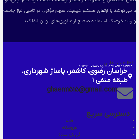
تیمی متخصص و متعهد، در مسیر توسعه خدمات خود گام برمی‌دارد
و می‌کوشد با ارتقای مستمر کیفیت، سهم مؤثری در تأمین نیاز جامعه
و رشد فرهنگ استفاده صحیح از فناوری‌های نوین ایفا کند.
اطلاعات تماس
051-91001998 ؛؛ 09332700706
خراسان رضوی، کاشمر، پاساژ شهرداری،
طبقه منفی ۱
ghaem1515@gmail.com
دسترسی سریع
خانه
فروشگاه
فروش عمده