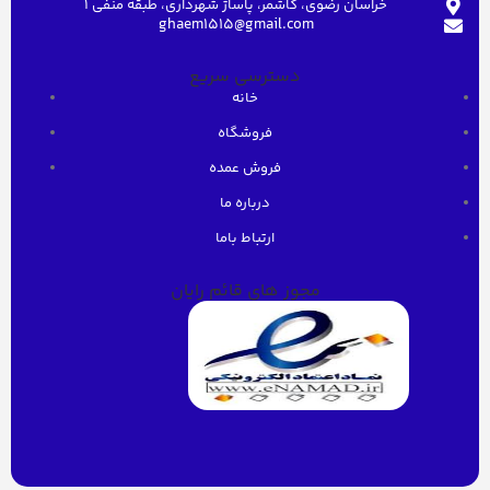
خراسان رضوی، کاشمر، پاساژ شهرداری، طبقه منفی ۱
ghaem1515@gmail.com
دسترسی سریع
خانه
فروشگاه
فروش عمده
درباره ما
ارتباط باما
مجوز های قائم رایان