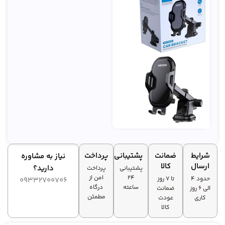
شرایط
ضمانت
پشتیبانی
پرداخت
نیاز به مشاوره
ارسال
کالا
دارید؟
پشتیبانی
پرداخت
۲۴
امن از
حدود 4
تا ۷ روز
09332700706
ساعته
درگاه
الی 6 روز
ضمانت
مطمئن
کاری
عودت
کالا