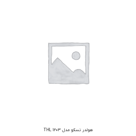
هولدر تسکو مدل THL 1203