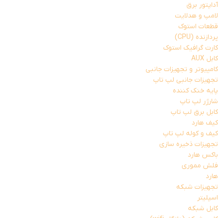
آداپتور برق
لامپ و هدلایت
قطعات استوک
پردازنده (CPU)
کارت گرافیک استوک
کابل AUX
کامپیوتر و تجهیزات جانبی
تجهیزات جانبی لپ تاپ
پایه خنک کننده
شارژر لپ تاپ
کابل برق لپ تاپ
کیف هارد
کیف و کوله لپ تاپ
تجهیزات ذخیره سازی
باکس هارد
فلش مموری
هارد
تجهیزات شبکه
اسپلیتر
کابل شبکه