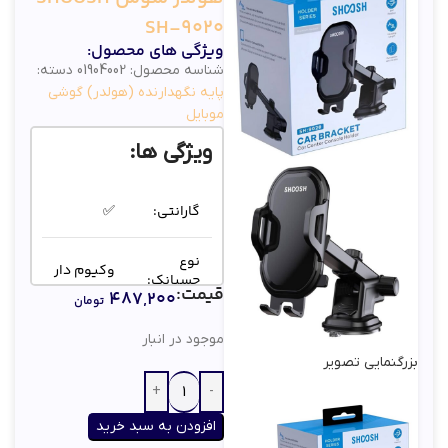
SH-9020
ویژگی های محصول:
شناسه محصول:
01904002
دسته:
پایه نگهدارنده (هولدر) گوشی
موبایل
ویژگی ها:
گارانتی:
✅
نوع
وکیوم دار
چسبانک:
قیمت:
۴۸۷,۲۰۰
تومان
پلاستیک
جنس
موجود در انبار
مقاوم
بدنه:
بزرگنمایی تصویر
ABS
افزودن به سبد خرید