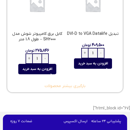
تبدیل DVI-D to VGA Datalife
کابل برق کامپیوتر شوش مدل
SH2000 – طول 1.8 متر
۴۰۹,۵۰۰
تومان
۲۷۵,۸۴۶
تومان
افزودن به سبد خرید
افزودن به سبد خرید
بارگیری بیشتر محصولات
[html_block id="67"]
پشتیبانی 24 ساعته
ارسال اکسپرس
ضمانت 7 روزه