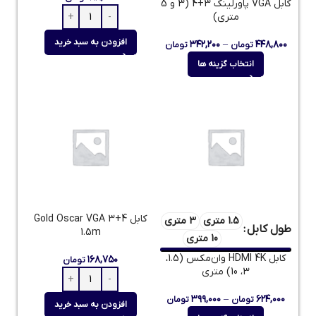
کابل VGA پاورلینک 3+4 (3 و 5
متری)
افزودن به سبد خرید
۳۴۲,۲۰۰
–
۴۴۸,۸۰۰
تومان
تومان
انتخاب گزینه ها
کابل Gold Oscar VGA 3+4
1.5 متری
3 متری
طول کابل
1.5m
10 متری
کابل HDMI 4K وان‌مکس (1.5،
۱۶۸,۷۵۰
تومان
3، 10) متری
۳۹۹,۰۰۰
–
۶۲۴,۰۰۰
تومان
تومان
افزودن به سبد خرید