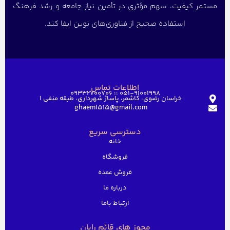
مستمر کیفیت، سهم مؤثری در تأمین نیاز جامعه و رشد فرهنگ
استفاده صحیح از فناوری‌های نوین ایفا کند.
اطلاعات تماس
051-91001998 ؛؛ 09332700706
خراسان رضوی، کاشمر، پاساژ شهرداری، طبقه منفی ۱
ghaem1515@gmail.com
دسترسی سریع
خانه
فروشگاه
فروش عمده
درباره ما
ارتباط باما
مجوز های قائم رایان