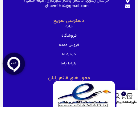
خراسان رضوی، کاشمر، پاساژ شهرداری، طبقه منفی ۱
ghaem1515@gmail.com
دسترسی سریع
خانه
فروشگاه
فروش عمده
درباره ما
ارتباط باما
مجوز های قائم رایان
0
منو
فروشگاه
سبد خرید
حساب کاربری من