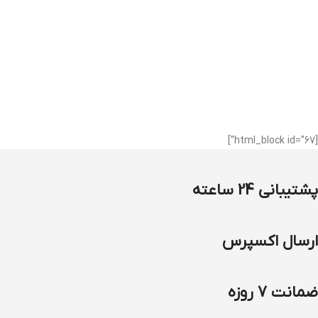
[html_block id="67"]
پشتیبانی 24 ساعته
ارسال اکسپرس
ضمانت 7 روزه