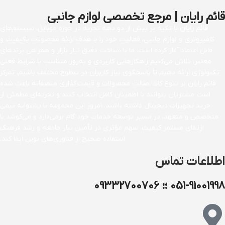
قائم رایان | مرجع تخصصی لوازم جانبی
قائم رایان
با تکیه بر بیش از دو دهه تجربه در حوزه موبایل، سیستم‌های
کامپیوتری و لوازم جانبی، فعالیت خود را با هدف ارائه محصولات باکیفیت و
قابل اعتماد آغاز کرده است. ما با شناخت دقیق نیاز بازار و همراهی برندهای
معتبر، تلاش می‌کنیم راهکارهایی کاربردی و به‌روز متناسب با شرایط فعلی
تکنولوژی ارائه دهیم تا پاسخگوی نیاز کاربران در سطوح مختلف باشیم. تمرکز
قائم رایان بر تنوع کالا، اصالت محصولات و قیمت‌گذاری منصفانه باعث شده
است مشتریان بتوانند با اطمینان کامل انتخاب کنند و تجربه‌ای مطمئن از
خرید تجهیزات دیجیتال داشته باشند. امروز این مجموعه با پشتوانه تیمی
متخصص و متعهد، در مسیر توسعه خدمات خود گام برمی‌دارد و می‌کوشد با
ارتقای مستمر کیفیت، سهم مؤثری در تأمین نیاز جامعه و رشد فرهنگ
استفاده صحیح از فناوری‌های نوین ایفا کند.
اطلاعات تماس
051-91001998 ؛؛ 09332700706