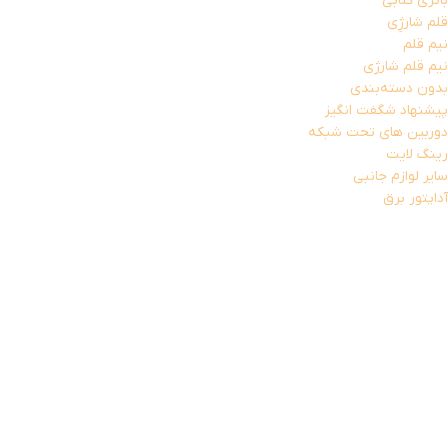
باتری کتابی
قلم شارژِی
نیم قلم
نیم قلم شارژی
بدون دسته‌بندی
پیشنهاد شگفت انگیز
دوربین های تحت شبکه
رینگ لایت
سایر لوازم جانبی
آداپتور برق
لامپ و هدلایت
قطعات استوک
پردازنده (CPU)
کارت گرافیک استوک
کابل AUX
کامپیوتر و تجهیزات جانبی
تجهیزات جانبی لپ تاپ
پایه خنک کننده
شارژر لپ تاپ
کابل برق لپ تاپ
کیف هارد