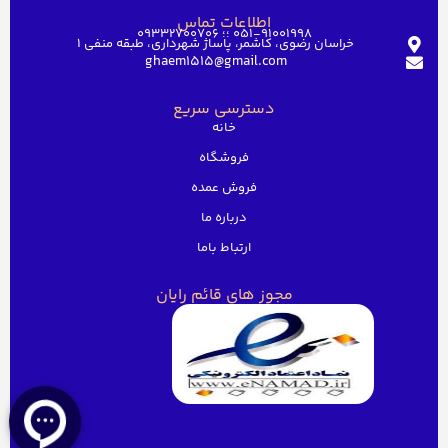
اطلاعات تماس
051-91001998 ؛؛ 09332700706
خراسان رضوی، کاشمر، پاساژ شهرداری، طبقه منفی ۱
ghaem1515@gmail.com
دسترسی سریع
خانه
فروشگاه
فروش عمده
درباره ما
ارتباط باما
مجوز های قائم رایان