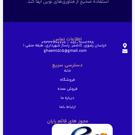
استفاده صحیح از فناوری‌های نوین ایفا کند.
اطلاعات تماس
051-91001998 ؛؛ 09332700706
خراسان رضوی، کاشمر، پاساژ شهرداری، طبقه منفی ۱
ghaem1515@gmail.com
دسترسی سریع
خانه
فروشگاه
فروش عمده
درباره ما
ارتباط باما
مجوز های قائم رایان