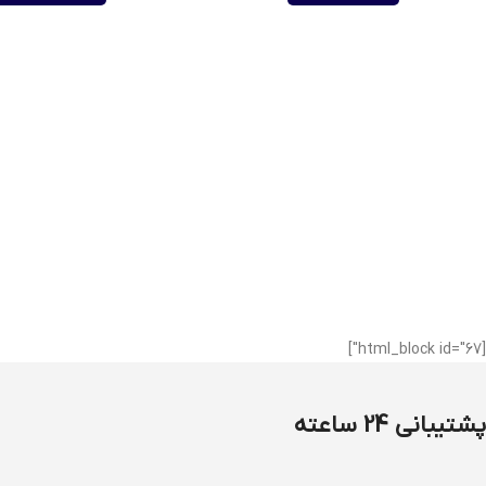
[html_block id="67"]
پشتیبانی 24 ساعته