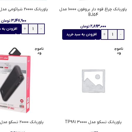
پاوربانک چراغ قوه دار بروفون 10000 مدل
پاوربانک 20000 شیائومی مدل PB200LZM
BJ54
۳,۱۴۷,۹۰۰
تومان
۲,۸۹۳,۰۰۰
تومان
افزودن به س
افزودن به سبد خرید
ناموج
ناموج
ود
ود
پاوربانک تسکو مدل TP981 30000
پاوربانک 20000 تسکو مدل TP-883