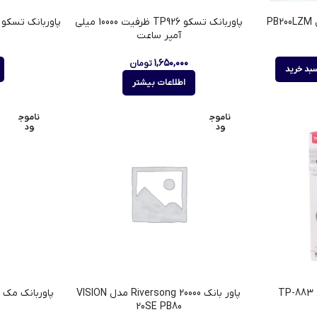
پاوربانک تسکو TP926 ظرفیت 10000 میلی
پاوربانک تسکو TP 911 ظرفیت 10000 میلی آمپ
آمپر ساعت
۱,۶۵۰,۰۰۰
تومان
بد خرید
اطلاعات بیشتر
ناموج
ناموج
ود
ود
پاور بانک 20000 Riversong مدل VISION
20SE PB80