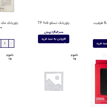
پاوربانک بروفون مدل BJ55 ظرفیت
پاوربانک تسکو TP 805
U1200
۱,۴۰۲,۰۰۰
تومان
افزودن به سبد خرید
بد خرید
ناموج
ناموج
ود
ود