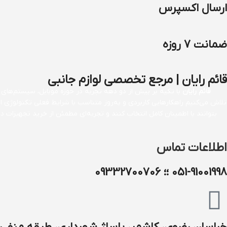
ارسال اکسپرس
ضمانت 7 روزه
قائم رایان | مرجع تخصصی لوازم جانبی
قائم رایان
با تکیه بر بیش از دو دهه تجربه در حوزه موبایل، سیستم‌های کا
تلاش می‌کنیم راهکارهایی کاربردی و به‌روز متناسب با شرایط فعلی تکنولوژی 
بتوانند با اطمینان کامل انتخاب کنند و تجربه‌ای مطمئن از خرید تجهیزات
اطلاعات تماس
051-91001998 ؛؛ 09332700706