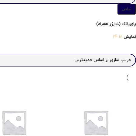
صافی
پاوربانک (شارژر همراه)
نمایش
18
24