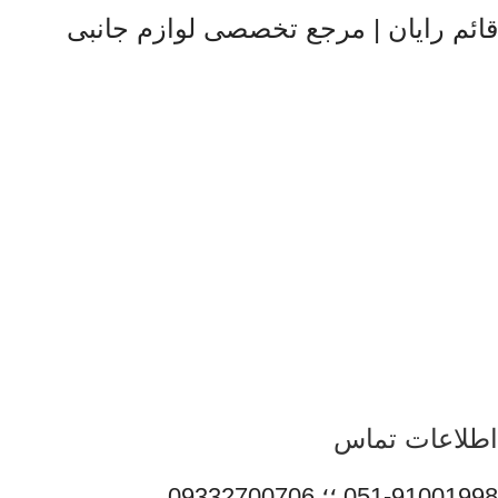
قائم رایان | مرجع تخصصی لوازم جانبی
قائم رایان
با تکیه بر بیش از دو دهه تجربه در حوزه موبایل، سیستم‌های
کامپیوتری و لوازم جانبی، فعالیت خود را با هدف ارائه محصولات
باکیفیت و قابل اعتماد آغاز کرده است. ما با شناخت دقیق نیاز بازار و
همراهی برندهای معتبر، تلاش می‌کنیم راهکارهایی کاربردی و به‌روز
متناسب با شرایط فعلی تکنولوژی ارائه دهیم تا پاسخگوی نیاز کاربران
در سطوح مختلف باشیم. تمرکز قائم رایان بر تنوع کالا، اصالت
محصولات و قیمت‌گذاری منصفانه باعث شده است مشتریان بتوانند با
اطمینان کامل انتخاب کنند و تجربه‌ای مطمئن از خرید تجهیزات
دیجیتال داشته باشند. امروز این مجموعه با پشتوانه تیمی متخصص و
متعهد، در مسیر توسعه خدمات خود گام برمی‌دارد و می‌کوشد با
ارتقای مستمر کیفیت، سهم مؤثری در تأمین نیاز جامعه و رشد فرهنگ
استفاده صحیح از فناوری‌های نوین ایفا کند.
اطلاعات تماس
051-91001998 ؛؛ 09332700706