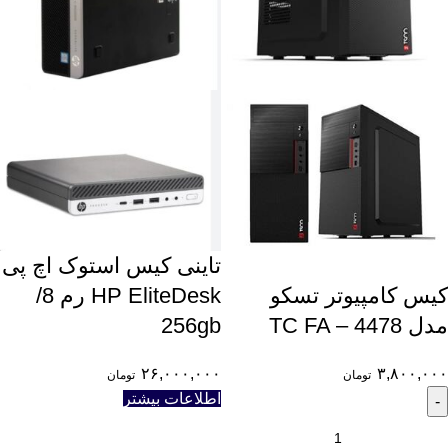
تاینی کیس استوک اچ پی
HP EliteDesk رم 8/
کیس کامپیوتر تسکو
256gb
مدل TC FA – 4478
۲۶,۰۰۰,۰۰۰
۳,۸۰۰,۰۰۰
تومان
تومان
اطلاعات بیشتر