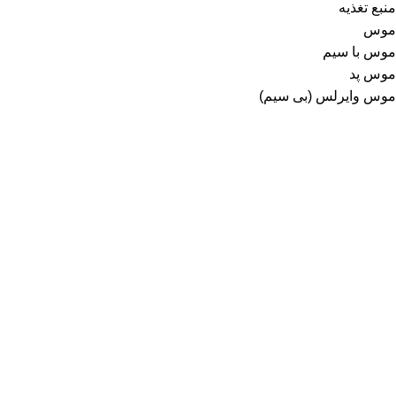
منبع تغذیه
موس
موس با سیم
موس پد
موس وایرلس (بی سیم)
میکروفون
میکروفون باسیم
میکروفون یقه ای
هاب USB
هدفون و هدست
وب کم
گارد و گلس
گارد
گارد آیفون
گارد سامسونگ
گارد شیائومی
گلس
گلس آیفون