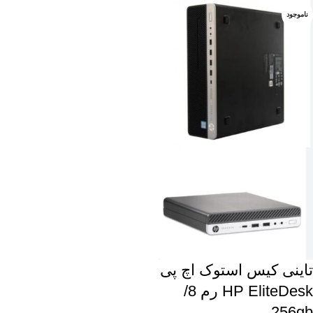
ناموجود
تاینی کیس استوک اچ پی
HP EliteDesk رم 8/
256gb