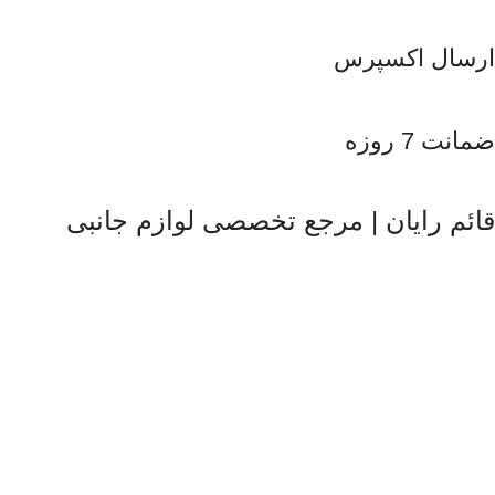
ارسال اکسپرس
ضمانت 7 روزه
قائم رایان | مرجع تخصصی لوازم جانبی
قائم رایان
با تکیه بر بیش از دو دهه تجربه در حوزه موبایل، سیستم‌های
کامپیوتری و لوازم جانبی، فعالیت خود را با هدف ارائه محصولات
باکیفیت و قابل اعتماد آغاز کرده است. ما با شناخت دقیق نیاز بازار و
همراهی برندهای معتبر، تلاش می‌کنیم راهکارهایی کاربردی و به‌روز
متناسب با شرایط فعلی تکنولوژی ارائه دهیم تا پاسخگوی نیاز کاربران
در سطوح مختلف باشیم. تمرکز قائم رایان بر تنوع کالا، اصالت
محصولات و قیمت‌گذاری منصفانه باعث شده است مشتریان بتوانند با
اطمینان کامل انتخاب کنند و تجربه‌ای مطمئن از خرید تجهیزات
دیجیتال داشته باشند. امروز این مجموعه با پشتوانه تیمی متخصص و