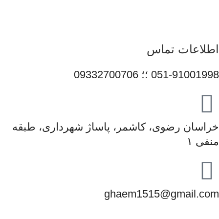
متعهد، در مسیر توسعه خدمات خود گام برمی‌دارد و می‌کوشد با
ارتقای مستمر کیفیت، سهم مؤثری در تأمین نیاز جامعه و رشد فرهنگ
استفاده صحیح از فناوری‌های نوین ایفا کند.
اطلاعات تماس
051-91001998 ؛؛ 09332700706
خراسان رضوی، کاشمر، پاساژ شهرداری، طبقه
منفی ۱
ghaem1515@gmail.com