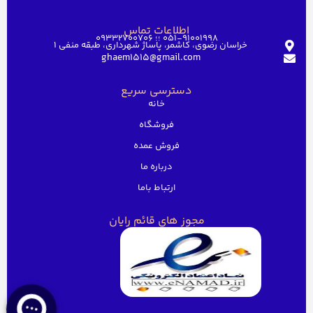
اطلاعات تماس
051-91001998 ؛؛ 09332700706
خراسان رضوی، کاشمر، پاساژ شهرداری، طبقه منفی ۱
ghaem1515@gmail.com
دسترسی سریع
خانه
فروشگاه
فروش عمده
درباره ما
ارتباط باما
مجوز های قائم رایان