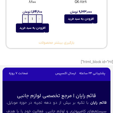
8800
GK-8128
۱,۱۲۴,۲۰۰
۹,۶۲۳,۰۰۰
تومان
تومان
افزودن به سبد خرید
افزودن به سبد خرید
بارگیری بیشتر محصولات
[html_block id="67"]
پشتیبانی 24 ساعته
ارسال اکسپرس
ضمانت 7 روزه
قائم رایان | مرجع تخصصی لوازم جانبی
قائم رایان
با تکیه بر بیش از دو دهه تجربه در حوزه موبایل،
سیستم‌های کامپیوتری و لوازم جانبی، فعالیت خود را با هدف