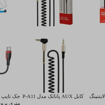
ل AUX به لایتنینگ
کابل AUX پاناتک مدل P-A11
متری بروفو