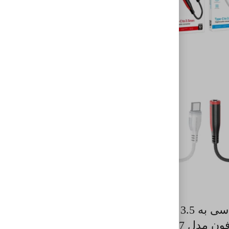
کابل صدای تسکو مدل TC 93
۲۴۶,۰۰۰
تومان
افزودن به سبد خرید
جک تایپ سی به 3.5 میلی
ن مدل BV17