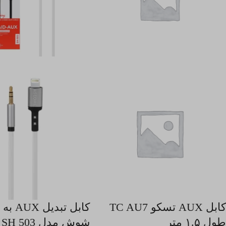
کابل AUX تسکو TC AU7
کابل تبدی
طول ۱.۵ متر
شوش مدل SH 503