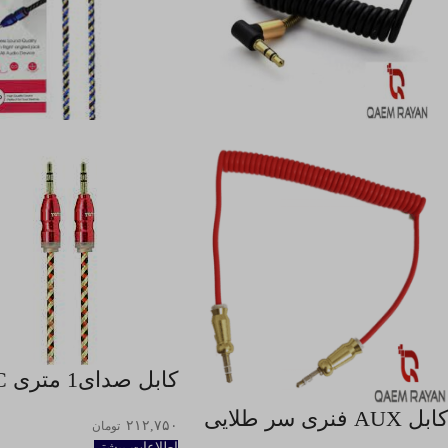
كابل صدای1 متری AU12 TC
کابل AUX فنری سر طلایی
۲۱۲,۷۵۰
تومان
اطلاعات بیشتر