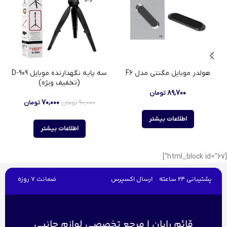
هولدر موبایل مگنتی مدل F6
سه پایه نگهدارنده موبایل D-909
(تخفیف ویژه)
۸۹,۷۰۰
تومان
۷۰,۰۰۰
۹۰,۰۰۰
تومان
تومان
اطلاعات بیشتر
اطلاعات بیشتر
[html_block id="67"]
پشتیبانی 24 ساعته
ارسال اکسپرس
ضمانت 7 روزه
قائم رایان | مرجع تخصصی لوازم جانبی