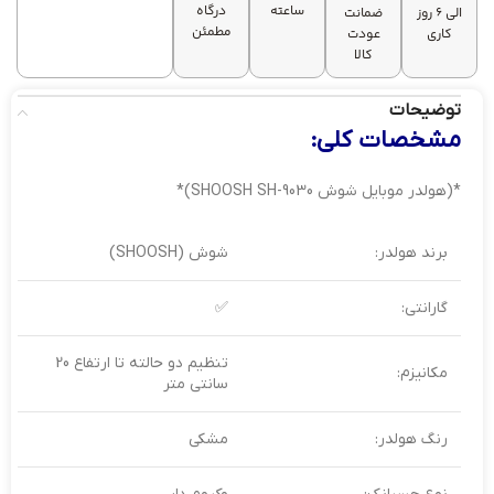
ساعته
درگاه
الی 6 روز
ضمانت
مطمئن
کاری
عودت
کالا
توضیحات
مشخصات کلی:
*(هولدر موبایل شوش SHOOSH SH-9030)*
برند هولدر:
شوش (SHOOSH)
گارانتی:
✅
تنظیم دو حالته تا ارتفاع 20
مکانیزم:
سانتی متر
رنگ هولدر:
مشکی