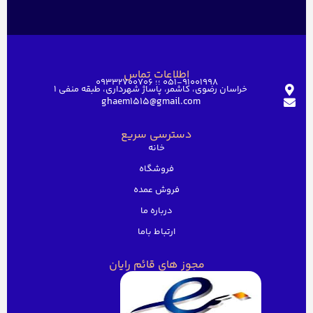
اطلاعات تماس
051-91001998 ؛؛ 09332700706
خراسان رضوی، کاشمر، پاساژ شهرداری، طبقه منفی ۱
ghaem1515@gmail.com
دسترسی سریع
خانه
فروشگاه
فروش عمده
درباره ما
ارتباط باما
مجوز های قائم رایان