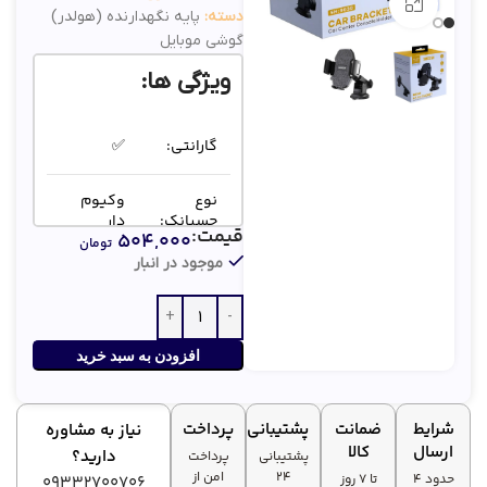
بزرگنمایی تصویر
دسته:
پایه نگهدارنده (هولدر)
گوشی موبایل
ویژگی ها:
گارانتی:
✅
نوع
وکیوم
چسبانک:
دار
قیمت:
۵۰۴,۰۰۰
تومان
موجود در انبار
پلاستیک
جنس
مقاوم
بدنه:
ABS
افزودن به سبد خرید
شرایط
ضمانت
پشتیبانی
پرداخت
نیاز به مشاوره
ارسال
کالا
دارید؟
پشتیبانی
پرداخت
۲۴
امن از
حدود 4
تا ۷ روز
09332700706