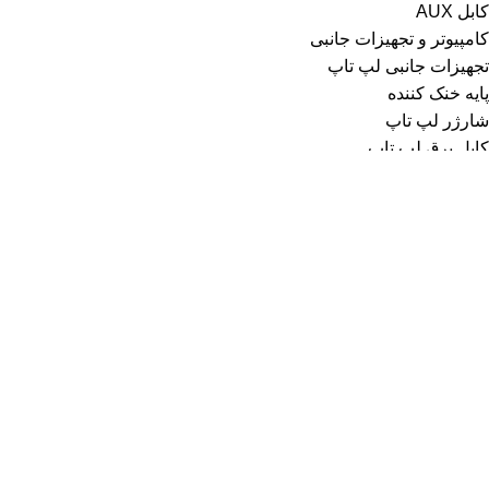
کابل AUX
کامپیوتر و تجهیزات جانبی
تجهیزات جانبی لپ تاپ
پایه خنک کننده
شارژر لپ تاپ
کابل برق لپ تاپ
کیف هارد
کیف و کوله لپ تاپ
تجهیزات ذخیره سازی
باکس هارد
فلش مموری
هارد
تجهیزات شبکه
اسپلیتر
کابل شبکه
کارت شبکه (دانگل wifi)
مودم
تجهیزات مخصوص بازی