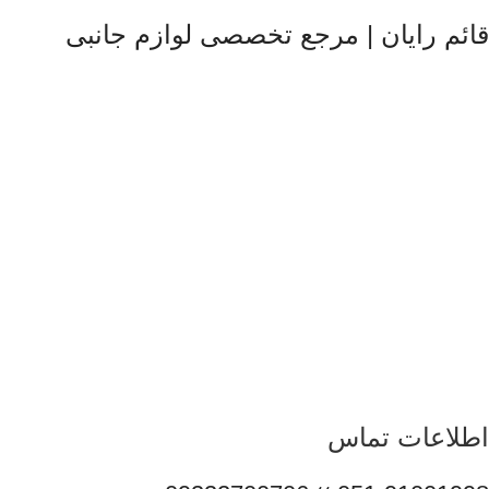
قائم رایان | مرجع تخصصی لوازم جانبی
قائم رایان
با تکیه بر بیش از دو دهه تجربه در حوزه موبایل، سیستم‌های
کامپیوتری و لوازم جانبی، فعالیت خود را با هدف ارائه محصولات
باکیفیت و قابل اعتماد آغاز کرده است. ما با شناخت دقیق نیاز بازار و
همراهی برندهای معتبر، تلاش می‌کنیم راهکارهایی کاربردی و به‌روز
متناسب با شرایط فعلی تکنولوژی ارائه دهیم تا پاسخگوی نیاز کاربران
در سطوح مختلف باشیم. تمرکز قائم رایان بر تنوع کالا، اصالت
محصولات و قیمت‌گذاری منصفانه باعث شده است مشتریان بتوانند با
اطمینان کامل انتخاب کنند و تجربه‌ای مطمئن از خرید تجهیزات
دیجیتال داشته باشند. امروز این مجموعه با پشتوانه تیمی متخصص و
متعهد، در مسیر توسعه خدمات خود گام برمی‌دارد و می‌کوشد با
ارتقای مستمر کیفیت، سهم مؤثری در تأمین نیاز جامعه و رشد فرهنگ
استفاده صحیح از فناوری‌های نوین ایفا کند.
اطلاعات تماس