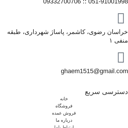
051-91001998 ؛؛ 09332700706
خراسان رضوی، کاشمر، پاساژ شهرداری، طبقه
منفی ۱
ghaem1515@gmail.com
دسترسی سریع
خانه
فروشگاه
فروش عمده
درباره ما
ارتباط باما