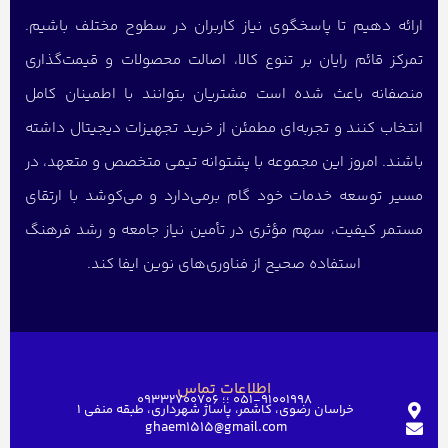
ارائه دهیم تا پاسخگوی نیاز کاربران در سطوح مختلف باشیم.
تمرکز قائم رایان بر تنوع کالا، اصالت محصولات و قیمت‌گذاری
منصفانه باعث شده است مشتریان بتوانند با اطمینان کامل
انتخاب کنند و تجربه‌ای مطمئن از خرید تجهیزات دیجیتال داشته
باشند. امروز این مجموعه با پشتوانه تیمی متخصص و متعهد، در
مسیر توسعه خدمات خود گام برمی‌دارد و می‌کوشد با ارتقای
مستمر کیفیت، سهم مؤثری در تأمین نیاز جامعه و رشد فرهنگ
استفاده صحیح از فناوری‌های نوین ایفا کند.
اطلاعات تماس
051-91001998 ؛؛ 09332700706
خراسان رضوی، کاشمر، پاساژ شهرداری، طبقه منفی ۱
ghaem1515@gmail.com