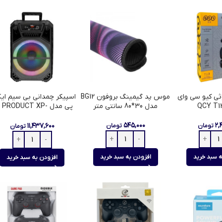
ی کیو سی وای
موس پد گیمینگ بروفون BG12
اسپیکر چمدانی بی سیم ا
مدل 30*80 سانتی متر
پی مدل  PRODUCT XP
S1323U
۵۴۵,۰۰۰
۲,
۱۱,۴۳۷,۶۰۰
تومان
تومان
تومان
ه سبد خرید
افزودن به سبد خرید
افزودن به سبد خرید