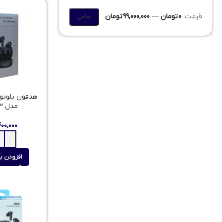
قيمت:
0 تومان
—
99,000,000 تومان
صافی
هدفون بلوتوث
مدل QCY T13
۴۰۰,۰۰۰
افزودن ب