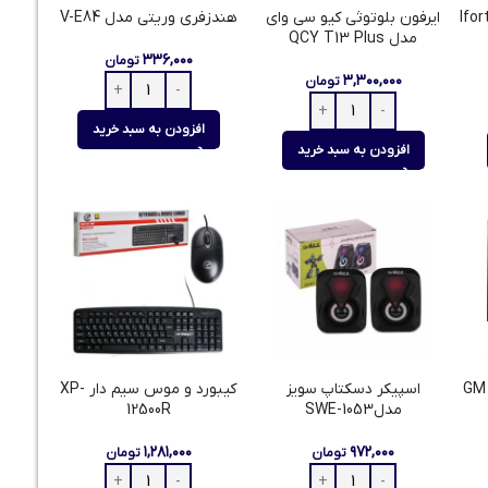
فورتک Ifortech
ایرفون بلوتوثی کیو سی وای
هندزفری وریتی مدل V-E84
مدل QCY T13 Plus
۳۳۶,۰۰۰
تومان
۳,۳۰۰,۰۰۰
تومان
افزودن به سبد خرید
افزودن به سبد خرید
موس گیمینگ تسکو مدل GM
اسپیکر دسکتاپ سویز
کیبورد و موس سیم دار XP-
مدلSWE-1053
12500R
۱,۲۸۱,۰۰۰
۹۷۲,۰۰۰
تومان
تومان