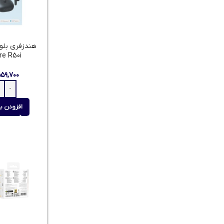
هندزفری بلو
re R50i
۵۵۹,۷۰۰
افزودن ب