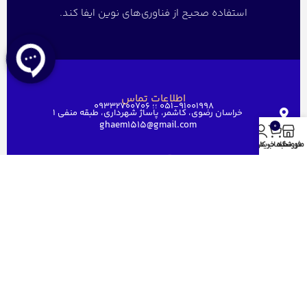
استفاده صحیح از فناوری‌های نوین ایفا کند.
اطلاعات تماس
051-91001998 ؛؛ 09332700706
خراسان رضوی، کاشمر، پاساژ شهرداری، طبقه منفی ۱
ghaem1515@gmail.com
0
منو
فروشگاه
سبد خرید
حساب کاربری من
دسترسی سریع
خانه
فروشگاه
فروش عمده
درباره ما
ارتباط باما
مجوز های قائم رایان