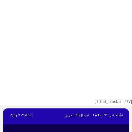
[html_block id="67"]
پشتیبانی 24 ساعته
ارسال اکسپرس
ضمانت 7 روزه