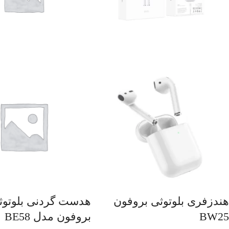
هندزفری بلوتوثی بروفون
هدست گردنی بلوتوث
BW25
بروفون مدل BE58