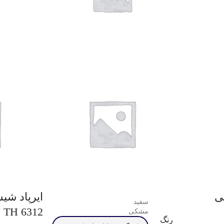
ی
ایرپاد شی
سفید
TH 6312 رنگ مشکی
مشکی
رنگ