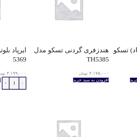
اد) تسکو
هندزفری گردنی تسکو مدل
5369
TH5385
۳,۱۹۹,۰۰۰
۲,۱۷۵,۰۰۰
تومان
توم
رید
افزودن به سبد خرید
ا