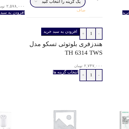
۲,۵۷۸,۰۰۰
توم
صاف
رید
افزودن به سبد 
افزودن به سبد خرید
هندزفری بلوتوثی تسکو مدل
TH 6314 TWS
۲,۷۴۷,۰۰۰
تومان
انتخاب گزینه ها