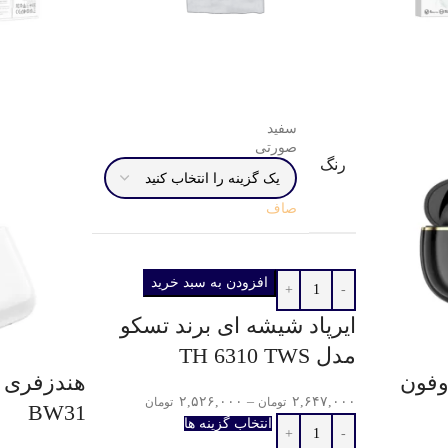
سفید
صورتی
رنگ
صاف
افزودن به سبد خرید
ایرپاد شیشه ای برند تسکو
مدل TH 6310 TWS
وفون
هندزفری ب
۲,۵۲۶,۰۰۰
–
۲,۶۴۷,۰۰۰
تومان
تومان
BW31
انتخاب گزینه ها