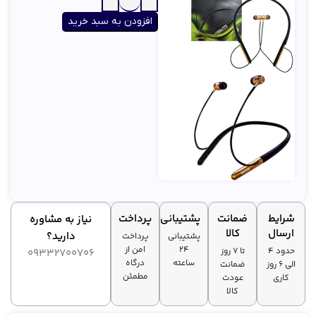
نوع باتری
لیتیومی
افزودن به سبد خرید
شرایط
ضمانت
پشتیبانی
پرداخت
نیاز به مشاوره
ارسال
کالا
دارید؟
پشتیبانی
پرداخت
۲۴
امن از
حدود 4
تا ۷ روز
09332700706
ساعته
درگاه
الی 6 روز
ضمانت
مطمئن
کاری
عودت
کالا