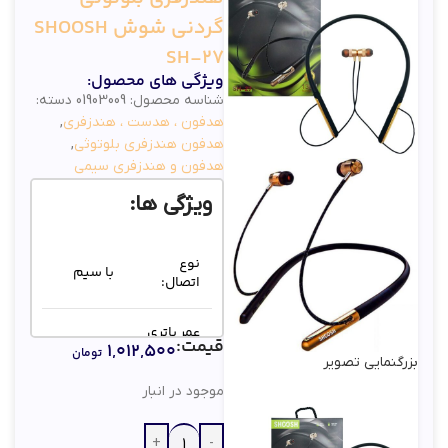
گردنی شوش SHOOSH
SH-27
ویژگی های محصول:
شناسه محصول:
01903009
دسته:
هدفون ، هدست ، هندزفری
,
هدفون هندزفری بلوتوثی
,
هدفون و هندزفری سیمی
ویژگی ها:
نوع
با سیم
اتصال:
عمر باتری
قیمت:
۱,۰۱۲,۵۰۰
در حالت
تومان
بزرگنمایی تصویر
پخش
30 ساعت
موسیقی
موجود در انبار
و مکالمه: