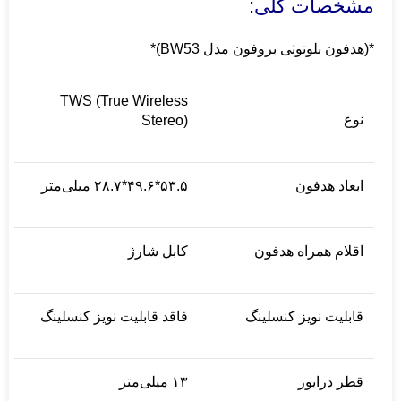
مشخصات کلی:
*(هدفون بلوتوثی بروفون مدل BW53)*
TWS (True Wireless
نوع
Stereo)
ابعاد هدفون
۵۳.۵*۴۹.۶*۲۸.۷ میلی‌متر
اقلام همراه هدفون
کابل شارژ
قابلیت نویز کنسلینگ
فاقد قابلیت نویز کنسلینگ
قطر درایور
۱۳ میلی‌متر