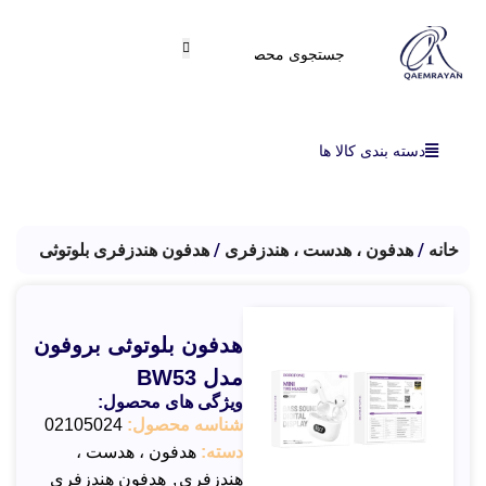
دسته بندی کالا ها
خانه
هدفون ، هدست ، هندزفری
هدفون هندزفری بلوتوثی
هدفون بلوتوثی بروفون
مدل BW53
ویژگی های محصول:
شناسه محصول:
02105024
دسته:
هدفون ، هدست ،
هندزفری
,
هدفون هندزفری