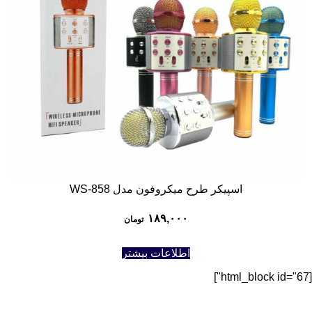
اسپیکر طرح میکروفون مدل WS-858
۱۸۹,۰۰۰
تومان
اطلاعات بیشتر
[html_block id="67"]