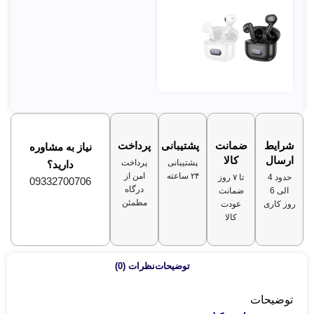
شرایط
ضمانت
پشتیبانی
پرداخت
نیاز به مشاوره
ارسال
کالا
پشتیبانی
پرداخت
دارید؟
۲۴ ساعته
امن از
حدود 4
تا ۷ روز
09332700706
درگاه
الی 6
ضمانت
مطمئن
روز کاری
عودت
کالا
توضیحات
نظرات (0)
توضیحات