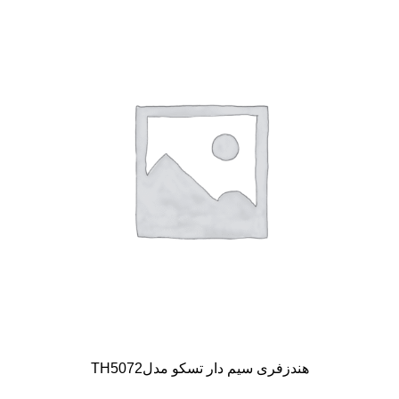
هندزفری سیم دار تسکو مدلTH5072