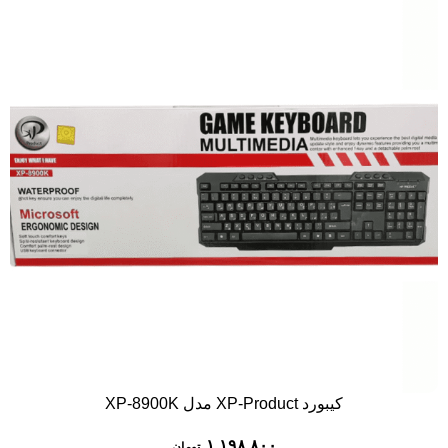
کیبورد XP-Product مدل XP-8900K
۱,۱۹۸,۸۰۰
تومان