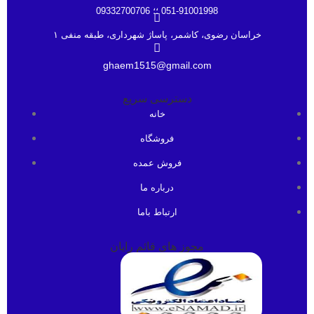
051-91001998 ؛؛ 09332700706
خراسان رضوی، کاشمر، پاساژ شهرداری، طبقه منفی ۱
ghaem1515@gmail.com
دسترسی سریع
خانه
فروشگاه
فروش عمده
درباره ما
ارتباط باما
مجوز های قائم رایان