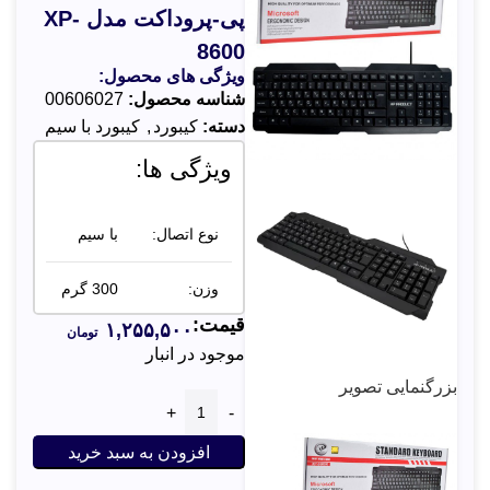
پی-پروداکت مدل XP-
8600
ویژگی های محصول:
شناسه محصول:
00606027
دسته:
کیبورد
,
کیبورد با سیم
ویژگی ها:
نوع اتصال:
با سیم
وزن:
300 گرم
قیمت:
۱,۲۵۵,۵۰۰
تومان
سازگار با
موجود در انبار
تمامی
سیستم
بزرگنمایی تصویر
عامل ها
افزودن به سبد خرید