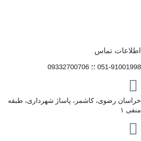
دیجیتال داشته باشند. امروز این مجموعه با پشتوانه تیمی متخصص و
متعهد، در مسیر توسعه خدمات خود گام برمی‌دارد و می‌کوشد با
ارتقای مستمر کیفیت، سهم مؤثری در تأمین نیاز جامعه و رشد فرهنگ
استفاده صحیح از فناوری‌های نوین ایفا کند.
اطلاعات تماس
051-91001998 ؛؛ 09332700706
خراسان رضوی، کاشمر، پاساژ شهرداری، طبقه
منفی ۱