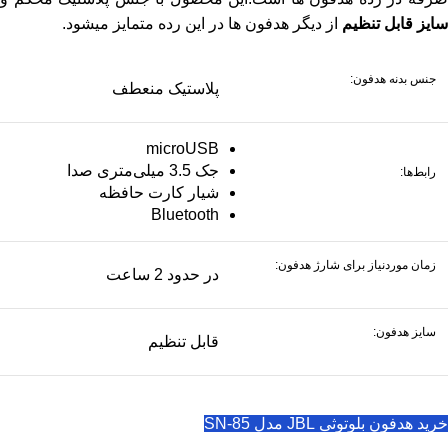
سایز قابل تنظیم
از دیگر هدفون ها در این رده متمایز میشود.
جنس بدنه هدفون:
پلاستیک منعطف
microUSB
جک 3.5 میلی‌متری صدا
رابط‌ها:
شیار کارت حافظه
Bluetooth
زمان موردنیاز برای شارژ هدفون:
در حدود 2 ساعت
سایز هدفون:
قابل تنظیم
خرید هدفون بلوتوثی JBL مدل SN-85