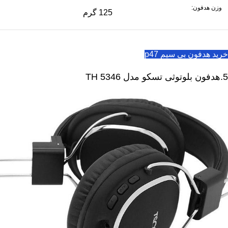
وزن هدفون:
125 گرم
خرید هدفون بی سیم p47
5.هدفون بلوتوثی تسکو مدل TH 5346