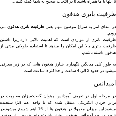
تا انتها با ما همراه باشید تا در انتخاب صحیح به شما کمک کنیم…
ظرفیت باتری هدفون
در ابتدای امر به سراغ موضوع مهم یعنی
ظرفیت باتری هدفون
می
رویم.
ظرفیت باتری از مواردی است که اهمیت بالایی دارد،زیرا داشتن
ظرفیت باتری بالا این امکان را میدهد تا استفاده طولانی مدتی از
هدفون داشته باشیم.
به طور کلی میانگین نگهداری شارژ هدفون هایی که در زیر معرفی
میشود در حدود 3 الی 4 ساعت و حداکثر 5 ساعت است.
آمپدانس
در مرحله اول در تعریف آمپدانس میتوان گفت:میزان مقاومت در
برابر جریان الکتریکی منتقل شده که با واحد اهم (Ω) سنجیده
میشود.این میزان معمولا در هدفون ها از 16 اهم شروع میشود،در
تیجه هر چه
آمپدانس هدفون
بیشتر باشد؛صدای خروجی از هدفون