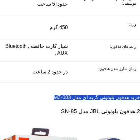
موسیقی:
حدودا 5 ساعت
وزن:
450 گرم
شیار کارت حافظه , Bluetooth
رابط های هدفون:
, AUX
زمان شارژ شدن هدفون:
در حدود 2 ساعت
خرید هدفون بلوتوثی گربه ای مدل MZ-003
2.هدفون بلوتوثی JBL مدل SN-85