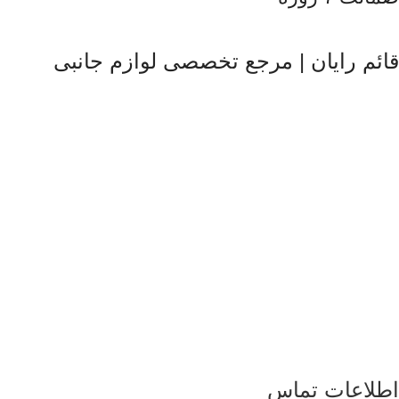
قائم رایان | مرجع تخصصی لوازم جانبی
قائم رایان
با تکیه بر بیش از دو دهه تجربه در حوزه موبایل، سیستم‌های
کامپیوتری و لوازم جانبی، فعالیت خود را با هدف ارائه محصولات
باکیفیت و قابل اعتماد آغاز کرده است. ما با شناخت دقیق نیاز بازار و
همراهی برندهای معتبر، تلاش می‌کنیم راهکارهایی کاربردی و به‌روز
متناسب با شرایط فعلی تکنولوژی ارائه دهیم تا پاسخگوی نیاز کاربران
در سطوح مختلف باشیم. تمرکز قائم رایان بر تنوع کالا، اصالت
محصولات و قیمت‌گذاری منصفانه باعث شده است مشتریان بتوانند با
اطمینان کامل انتخاب کنند و تجربه‌ای مطمئن از خرید تجهیزات
دیجیتال داشته باشند. امروز این مجموعه با پشتوانه تیمی متخصص و
متعهد، در مسیر توسعه خدمات خود گام برمی‌دارد و می‌کوشد با
ارتقای مستمر کیفیت، سهم مؤثری در تأمین نیاز جامعه و رشد فرهنگ
استفاده صحیح از فناوری‌های نوین ایفا کند.
اطلاعات تماس