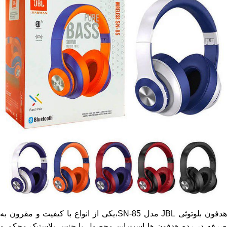
هدفون بلوتوثی JBL مدل SN-85،یکی از انواع با کیفیت و مقرون به
صرفه در رده هدفون ها است.این محصول با جنس پلاستیک محکم و