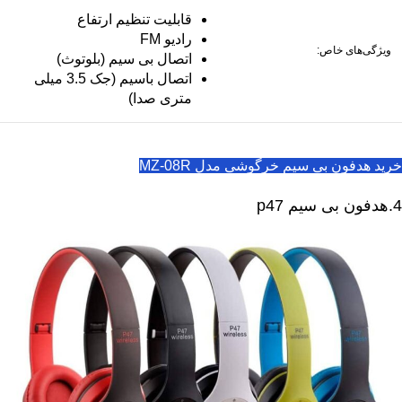
قابلیت تنظیم ارتفاع
رادیو FM
ویژگی‌های خاص:
اتصال بی سیم (بلوتوث)
اتصال باسیم (جک 3.5 میلی
متری صدا)
خرید هدفون بی سیم خرگوشی مدل MZ-08R
4.هدفون بی سیم p47