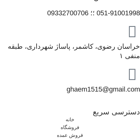
051-91001998 ؛؛ 09332700706
خراسان رضوی، کاشمر، پاساژ شهرداری، طبقه
منفی ۱
ghaem1515@gmail.com
دسترسی سریع
خانه
فروشگاه
فروش عمده