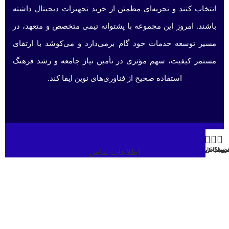
انتخاب کنند و تجربه‌ای مطمئن از خرید تجهیزات دیجیتال داشته
باشند. امروز این مجموعه با پشتوانه تیمی متخصص و متعهد، در
مسیر توسعه خدمات خود گام برمی‌دارد و می‌کوشد با ارتقای
مستمر کیفیت، سهم مؤثری در تأمین نیاز جامعه و رشد فرهنگ
استفاده صحیح از فناوری‌های نوین ایفا کند.
0
منو
روشگاه
سبد خرید
حساب کاربری من
اطلاعات تماس
051-91001998 ؛؛ 09332700706
خراسان رضوی، کاشمر، پاساژ شهرداری، طبقه منفی ۱
ghaem1515@gmail.com