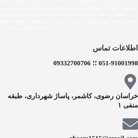
است مشتریان بتوانند با اطمینان کامل انتخاب کنند و تجربه‌ای مطمئن از خرید
تجهیزات دیجیتال داشته باشند. امروز این مجموعه با پشتوانه تیمی متخصص و
متعهد، در مسیر توسعه خدمات خود گام برمی‌دارد و می‌کوشد با ارتقای
مستمر کیفیت، سهم مؤثری در تأمین نیاز جامعه و رشد فرهنگ استفاده صحیح
از فناوری‌های نوین ایفا کند.
اطلاعات تماس
051-91001998 ؛؛ 09332700706
خراسان رضوی، کاشمر، پاساژ شهرداری، طبقه
منفی ۱