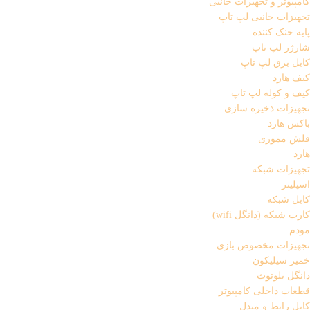
کامپیوتر و تجهیزات جانبی
تجهیزات جانبی لپ تاپ
پایه خنک کننده
شارژر لپ تاپ
کابل برق لپ تاپ
کیف هارد
کیف و کوله لپ تاپ
تجهیزات ذخیره سازی
باکس هارد
فلش مموری
هارد
تجهیزات شبکه
اسپلیتر
کابل شبکه
کارت شبکه (دانگل wifi)
مودم
تجهیزات مخصوص بازی
خمیر سیلیکون
دانگل بلوتوث
قطعات داخلی کامپیوتر
کابل رابط و مبدل