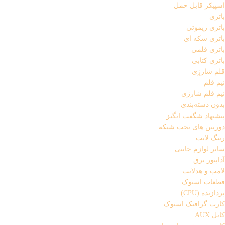
اسپیکر قابل حمل
باتری
باتری ریموتی
باتری سکه ای
باتری قلمی
باتری کتابی
قلم شارژِی
نیم قلم
نیم قلم شارژی
بدون دسته‌بندی
پیشنهاد شگفت انگیز
دوربین های تحت شبکه
رینگ لایت
سایر لوازم جانبی
آداپتور برق
لامپ و هدلایت
قطعات استوک
پردازنده (CPU)
کارت گرافیک استوک
کابل AUX