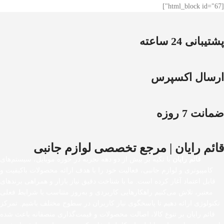
[html_block id="67"]
پشتیبانی 24 ساعته
ارسال اکسپرس
ضمانت 7 روزه
قائم رایان | مرجع تخصصی لوازم جانبی
قائم رایان
با تکیه بر بیش از دو دهه تجربه در حوزه موبایل، سیستم‌های
کامپیوتری و لوازم جانبی، فعالیت خود را با هدف ارائه محصولات باکیفیت و
قابل اعتماد آغاز کرده است. ما با شناخت دقیق نیاز بازار و همراهی برندهای
معتبر، تلاش می‌کنیم راهکارهایی کاربردی و به‌روز متناسب با شرایط فعلی
تکنولوژی ارائه دهیم تا پاسخگوی نیاز کاربران در سطوح مختلف باشیم. تمرکز
قائم رایان بر تنوع کالا، اصالت محصولات و قیمت‌گذاری منصفانه باعث شده