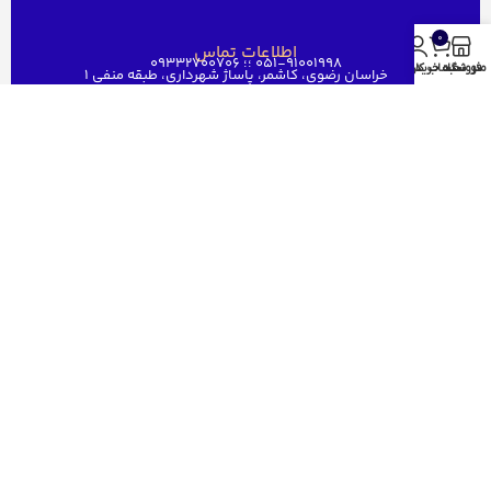
0
اطلاعات تماس
051-91001998 ؛؛ 09332700706
منو
فروشگاه
سبد خرید
حساب کاربری من
خراسان رضوی، کاشمر، پاساژ شهرداری، طبقه منفی ۱
ghaem1515@gmail.com
دسترسی سریع
خانه
فروشگاه
فروش عمده
درباره ما
ارتباط باما
مجوز های قائم رایان