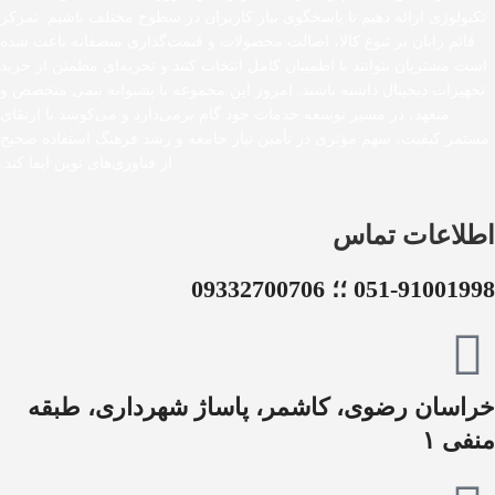
تکنولوژی ارائه دهیم تا پاسخگوی نیاز کاربران در سطوح مختلف باشیم. تمرکز
قائم رایان بر تنوع کالا، اصالت محصولات و قیمت‌گذاری منصفانه باعث شده
است مشتریان بتوانند با اطمینان کامل انتخاب کنند و تجربه‌ای مطمئن از خرید
تجهیزات دیجیتال داشته باشند. امروز این مجموعه با پشتوانه تیمی متخصص و
متعهد، در مسیر توسعه خدمات خود گام برمی‌دارد و می‌کوشد با ارتقای
مستمر کیفیت، سهم مؤثری در تأمین نیاز جامعه و رشد فرهنگ استفاده صحیح
از فناوری‌های نوین ایفا کند.
اطلاعات تماس
051-91001998 ؛؛ 09332700706
خراسان رضوی، کاشمر، پاساژ شهرداری، طبقه
منفی ۱