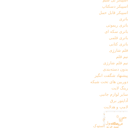
اسپیکر بی سیم
اسپیکر دسکتاپ
اسپیکر قابل حمل
باتری
باتری ریموتی
باتری سکه ای
باتری قلمی
باتری کتابی
قلم شارژِی
نیم قلم
نیم قلم شارژی
بدون دسته‌بندی
پیشنهاد شگفت انگیز
دوربین های تحت شبکه
رینگ لایت
سایر لوازم جانبی
آداپتور برق
لامپ و هدلایت
قطعات استوک
0
منو
حساب کاربری من
پردازنده (CPU)
محصول
فروشگاه
کارت گرافیک استوک
سبد خرید