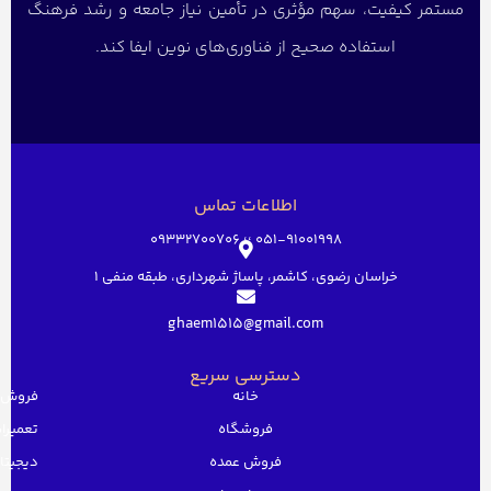
مستمر کیفیت، سهم مؤثری در تأمین نیاز جامعه و رشد فرهنگ
استفاده صحیح از فناوری‌های نوین ایفا کند.
اطلاعات تماس
051-91001998 ؛؛ 09332700706
خراسان رضوی، کاشمر، پاساژ شهرداری، طبقه منفی ۱
ghaem1515@gmail.com
دسترسی سریع
خانه
فروش 
فروشگاه
تعمیرات
فروش عمده
دیجیتا