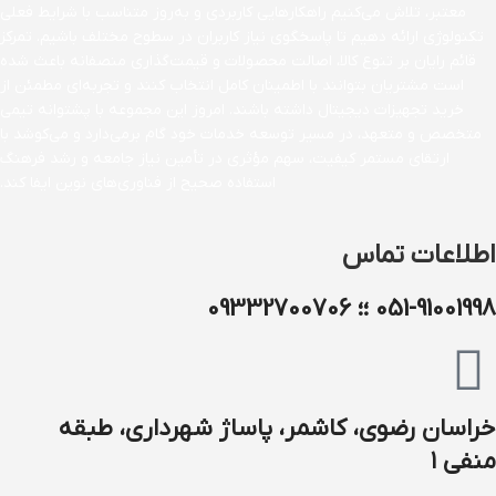
معتبر، تلاش می‌کنیم راهکارهایی کاربردی و به‌روز متناسب با شرایط فعلی
تکنولوژی ارائه دهیم تا پاسخگوی نیاز کاربران در سطوح مختلف باشیم. تمرکز
قائم رایان بر تنوع کالا، اصالت محصولات و قیمت‌گذاری منصفانه باعث شده
است مشتریان بتوانند با اطمینان کامل انتخاب کنند و تجربه‌ای مطمئن از
خرید تجهیزات دیجیتال داشته باشند. امروز این مجموعه با پشتوانه تیمی
متخصص و متعهد، در مسیر توسعه خدمات خود گام برمی‌دارد و می‌کوشد با
ارتقای مستمر کیفیت، سهم مؤثری در تأمین نیاز جامعه و رشد فرهنگ
استفاده صحیح از فناوری‌های نوین ایفا کند.
اطلاعات تماس
051-91001998 ؛؛ 09332700706
خراسان رضوی، کاشمر، پاساژ شهرداری، طبقه
منفی ۱