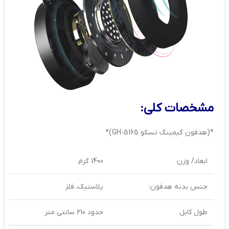
مشخصات کلی:
*(هدفون گیمینگ تسکو GH-5165)*
ابعاد/ وزن
1400 گرم
جنس بدنه هدفون:
پلاستیک، فلز
طول کابل
حدود 210 سانتی متر