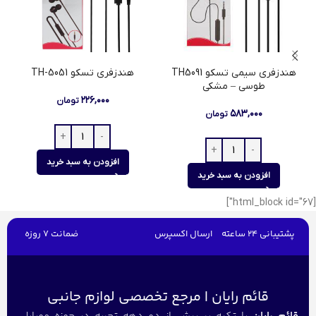
هندزفری سیمی تسکو TH5091
هندزفری تسکو TH-5051
طوسی – مشکی
۲۲۶,۰۰۰
تومان
۵۸۳,۰۰۰
تومان
افزودن به سبد خرید
افزودن به سبد خرید
[html_block id="67"]
پشتیبانی 24 ساعته
ارسال اکسپرس
ضمانت 7 روزه
قائم رایان | مرجع تخصصی لوازم جانبی