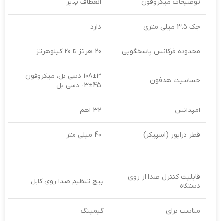
توضیحات میکروفون
انعطاف پذیر
جک 3.5 میلی‌ متری
دارد
محدوده فرکانس پاسخگویی
20 هرتز تا 20 کیلوهرتز
108±3 دسی‌ بل، میکروفون
حساسیت هدفون
45±3- دسی بل
امپدانس
32 اهم
قطر درایور (اسپیکر)
40 میلی‌ متر
قابلیت کنترل صدا از روی
پیچ تنظیم صدا روی کابل
دستگاه
مناسب برای
گیمینگ