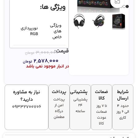
بزرگنمایی تصویر
ویژگی ها:
ویژگی‌
نورپردازی
های
RGB
خاص
قیمت:
۳,۰۰۰,۰۰۰
نوع
تومان
با سیم
اتصال
۲,۵۷۸,۰۰۰
تومان
در انبار موجود نمی باشد
مناسب
گیمینگ
برای
شرایط
ضمانت
پشتیبانی
پرداخت
نیاز به مشاوره
نشانگر
دارد
ارسال
کالا
دارید؟
پشتیبانی
پرداخت
LED
۲۴
امن از
حدود 4
تا ۷ روز
09332700706
ساعته
درگاه
الی 6 روز
ضمانت
مطمئن
کاری
عودت
کالا