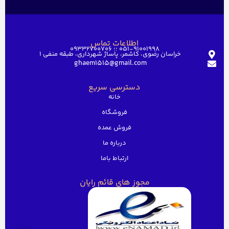
اطلاعات تماس
051-91001998 ؛؛ 09332700706
خراسان رضوی، کاشمر، پاساژ شهرداری، طبقه منفی ۱
ghaem1515@gmail.com
دسترسی سریع
خانه
فروشگاه
فروش عمده
درباره ما
ارتباط باما
مجوز های قائم رایان