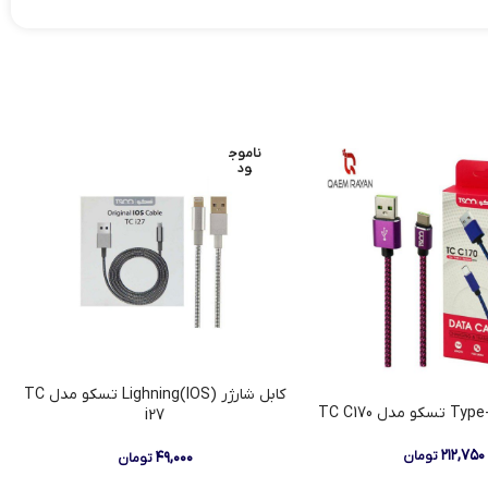
ناموج
ود
کابل شارژر Lighning(IOS) تسکو مدل TC
i27
۲۱۲,۷۵۰
۴۹,۰۰۰
تومان
تومان