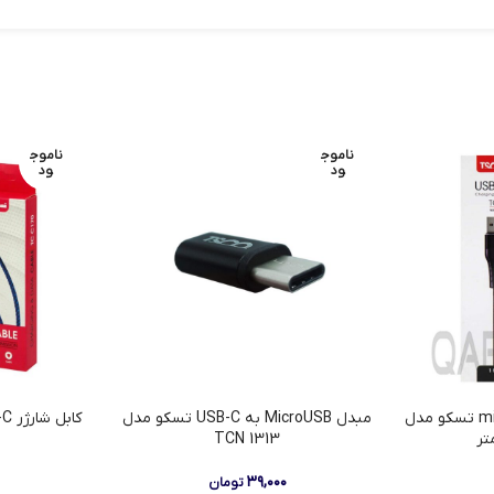
ناموج
ناموج
ود
ود
کابل تبدیل USB به microUSB تسکو مدل
مبدل MicroUSB به USB-C تسکو مدل
کابل شارژر Type-C تسکو مدل TC C170
TCN 1313
۳۹,۰۰۰
تومان