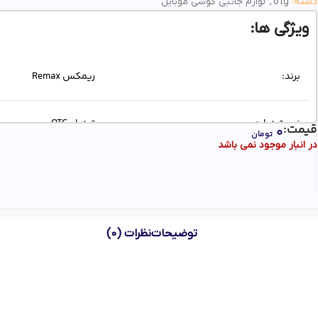
دسته:
otg
,
لوازم جانبی گوشی موبایل
ویژگی ها:
برند:
ریمکس Remax
نوع تبدیل:
تبدیل OTG
قیمت:
۰
تومان
در انبار موجود نمی باشد
سرعت خواندن اطلاعات:
500 مگابایت بر ثانیه
توضیحات
نظرات (0)