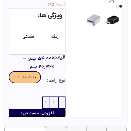
بزرگنمایی تصویر
دسته:
otg
ویژگی ها:
رنگ:
مشکی
قیمت:
–
۵۴,۰۰۰
برند:
سامسونگ
تومان
۲۰,۳۲۰
تومان
نوع رابط
نوع رابط
میکرو و
کابل
تایپ سی
(کانکتور):
افزودن به سبد خرید
پورت
USB 2.0
ورودی