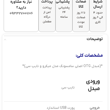
شرایط
ضمانت
پشتیبانی
پرداخت
نیاز به مشاوره
ارسال
کالا
دارید؟
پشتیبانی
پرداخت
۲۴
امن از
حدود 4
تا ۷ روز
09332700706
ساعته
درگاه
الی 6 روز
ضمانت
مطمئن
کاری
عودت
کالا
توضیحات
مشخصات کلی
:
*(مبدل OTG اصلی سامسونگ مدل میکرو و تایپ سی)*
ورودی
مبدل
تایپ سی
خروجی
پورت USB استاندارد