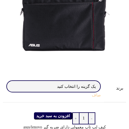
برند
صاف
افزودن به سبد خرید
کیف لپ تاپ معمولی دارای ضربه گیر asus/lenovo