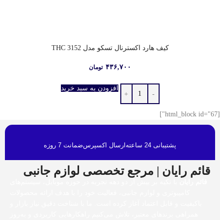
کیف هارد اکسترنال تسکو مدل THC 3152
۴۳۶,۷۰۰
تومان
افزودن به سبد خرید
[html_block id="67"]
پشتیبانی 24 ساعته
ارسال اکسپرس
ضمانت 7 روزه
قائم رایان | مرجع تخصصی لوازم جانبی
قائم رایان
با تکیه بر بیش از دو دهه تجربه در حوزه موبایل، سیستم‌های
کامپیوتری و لوازم جانبی، فعالیت خود را با هدف ارائه محصولات
باکیفیت و قابل اعتماد آغاز کرده است. ما با شناخت دقیق نیاز بازار و
همراهی برندهای معتبر، تلاش می‌کنیم راهکارهایی کاربردی و به‌روز