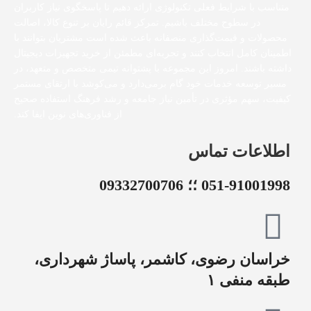
متناسب با شرایط فعلی تکنولوژی ارائه دهیم تا پاسخگوی نیاز کاربران
در سطوح مختلف باشیم. تمرکز قائم رایان بر تنوع کالا، اصالت
محصولات و قیمت‌گذاری منصفانه باعث شده است مشتریان بتوانند با
اطمینان کامل انتخاب کنند و تجربه‌ای مطمئن از خرید تجهیزات دیجیتال
داشته باشند. امروز این مجموعه با پشتوانه تیمی متخصص و متعهد، در
مسیر توسعه خدمات خود گام برمی‌دارد و می‌کوشد با ارتقای مستمر
کیفیت، سهم مؤثری در تأمین نیاز جامعه و رشد فرهنگ استفاده صحیح
از فناوری‌های نوین ایفا کند.
اطلاعات تماس
051-91001998 ؛؛ 09332700706
خراسان رضوی، کاشمر، پاساژ شهرداری،
طبقه منفی ۱