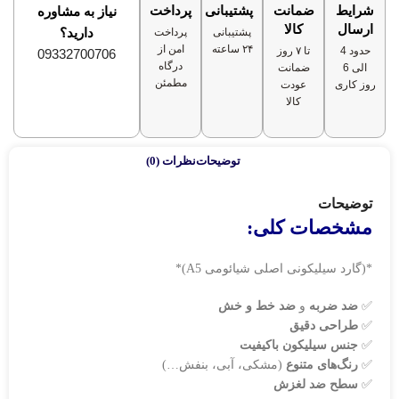
شرایط
ضمانت
پشتیبانی
پرداخت
نیاز به مشاوره
ارسال
کالا
دارید؟
پشتیبانی
پرداخت
۲۴ ساعته
امن از
حدود 4
تا ۷ روز
09332700706
درگاه
الی 6
ضمانت
مطمئن
روز کاری
عودت
کالا
توضیحات
نظرات (0)
توضیحات
مشخصات کلی:
*(گارد سیلیکونی اصلی شیائومی A5)*
✅
ضد ضربه
و
ضد خط و خش
✅
طراحی دقیق
✅
جنس سیلیکون باکیفیت
✅
رنگ‌های متنوع
(مشکی، آبی، بنفش…)
✅
سطح ضد لغزش