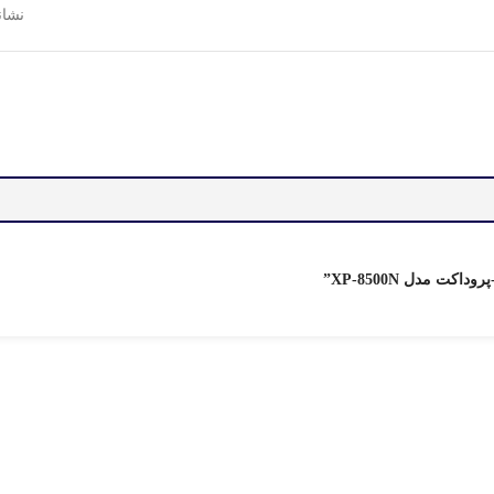
نشانگر LED، مقاوم در براب
ت مدل XP-8500N”