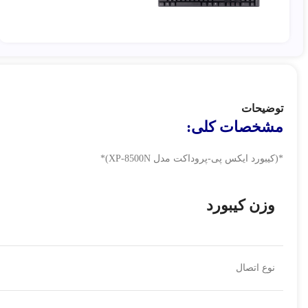
توضیحات
مشخصات کلی:
*(کیبورد ایکس پی-پروداکت مدل XP-8500N)*
وزن کیبورد
نوع اتصال