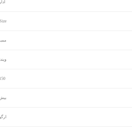
ادار
Full‑Size
ممبران (
ویند
150 سانتیمتر
بیش از 10 م
ارگو