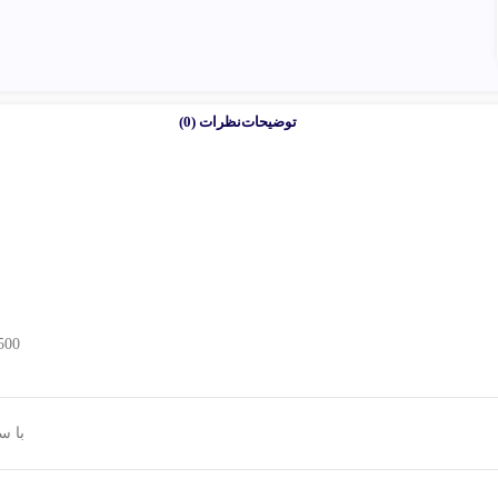
توضیحات
نظرات (0)
500 گرم
با سیم (‑A