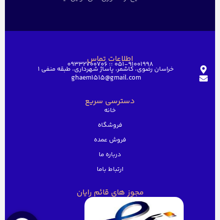
اطلاعات تماس
051-91001998 ؛؛ 09332700706
خراسان رضوی، کاشمر، پاساژ شهرداری، طبقه منفی ۱
ghaem1515@gmail.com
دسترسی سریع
خانه
فروشگاه
فروش عمده
درباره ما
ارتباط باما
مجوز های قائم رایان