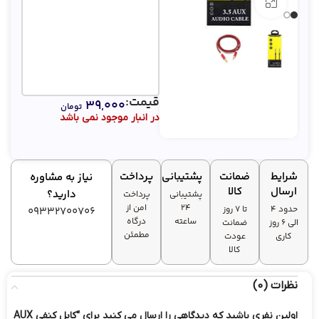
بزرگنمایی تصویر
قیمت:
۳۹,۰۰۰
تومان
در انبار موجود نمی باشد
شرایط
ضمانت
پشتیبانی
پرداخت
نیاز به مشاوره
ارسال
کالا
دارید؟
پشتیبانی
پرداخت
۲۴
امن از
حدود 4
تا ۷ روز
09332700706
ساعته
درگاه
الی 6 روز
ضمانت
مطمئن
کاری
عودت
کالا
نظرات (0)
اولین نفری باشید که دیدگاهی را ارسال می کنید برای “کابل کنفی AUX