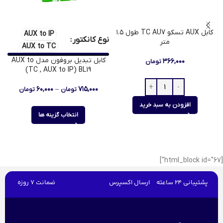
کابل AUX تسکو TC AU7 طول ۱.۵
AUX to IP
نوع کانکتور
متر
AUX to TC
کابل تبدیل بروفون مدل AUX to
۳۶۶,۰۰۰
تومان
TC , AUX to IP) BL19)
۶۰,۰۰۰
–
۷۱۵,۰۰۰
تومان
تومان
افزودن به سبد خرید
انتخاب گزینه ها
[html_block id="67"]
پشتیبانی 24 ساعته
ارسال اکسپرس
ضمانت 7 روزه