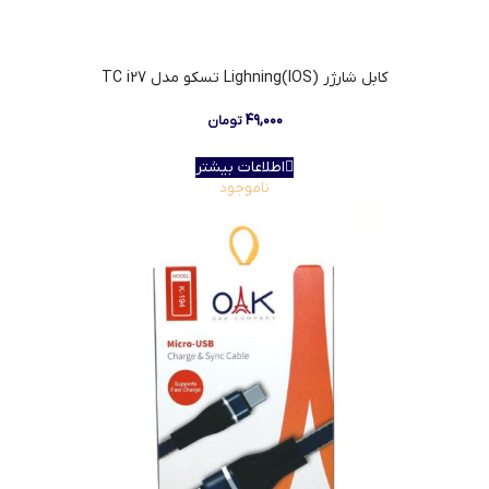
کابل شارژر Lighning(IOS) تسکو مدل TC i27
۴۹,۰۰۰
تومان
اطلاعات بیشتر
ناموجود