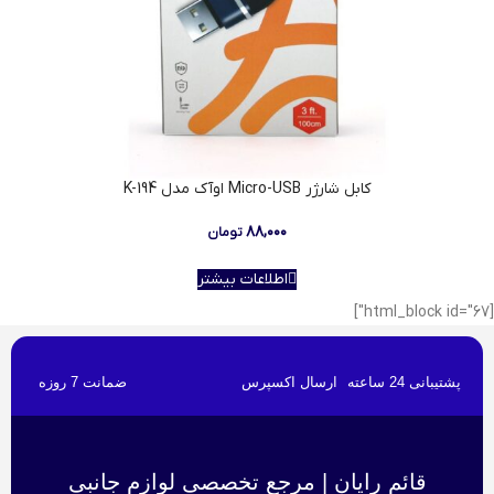
کابل شارژر Micro-USB اوآک مدل K-194
۸۸,۰۰۰
تومان
اطلاعات بیشتر
[html_block id="67"]
پشتیبانی 24 ساعته
ارسال اکسپرس
ضمانت 7 روزه
قائم رایان | مرجع تخصصی لوازم جانبی