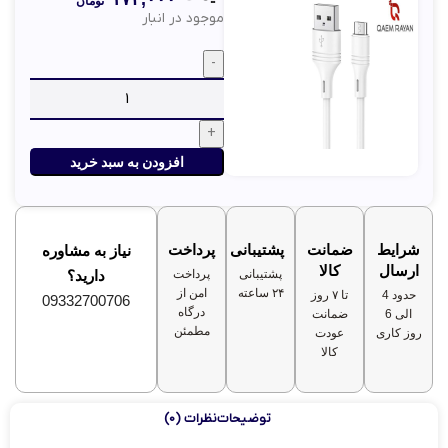
تومان
موجود در انبار
افزودن به سبد خرید
شرایط
ضمانت
پشتیبانی
پرداخت
نیاز به مشاوره
ارسال
کالا
پشتیبانی
پرداخت
دارید؟
۲۴ ساعته
امن از
حدود 4
تا ۷ روز
09332700706
درگاه
الی 6
ضمانت
مطمئن
روز کاری
عودت
کالا
توضیحات
نظرات (0)