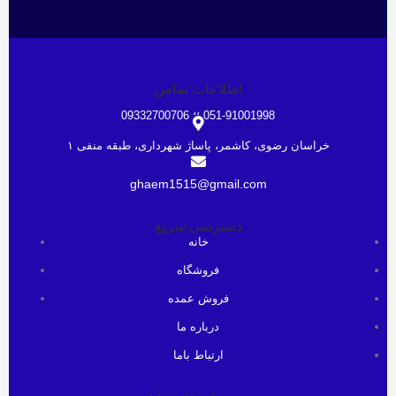
اطلاعات تماس
051-91001998 ؛؛ 09332700706
خراسان رضوی، کاشمر، پاساژ شهرداری، طبقه منفی ۱
ghaem1515@gmail.com
دسترسی سریع
خانه
فروشگاه
فروش عمده
درباره ما
ارتباط باما