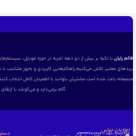
قائم رایان
با تکیه بر بیش از دو دهه تجربه در حوزه موبایل، سیستم‌های 
برندهای معتبر، تلاش می‌کنیم راهکارهایی کاربردی و به‌روز متناسب با 
منصفانه باعث شده است مشتریان بتوانند با اطمینان کامل انتخاب کنن
گام برمی‌دارد و می‌کوشد با ارتقا
اطلاعات تماس
دستر
051-91001998 ؛؛ 09332700706