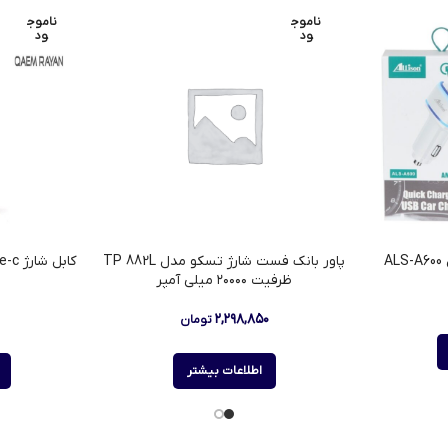
ناموج
ناموج
ود
ود
A
پاور بانک فست شارژ تسکو مدل TP 882L
ظرفیت ۲۰۰۰۰ میلی آمپر
۲,۲۹۸,۸۵۰
تومان
اطلاعات بیشتر