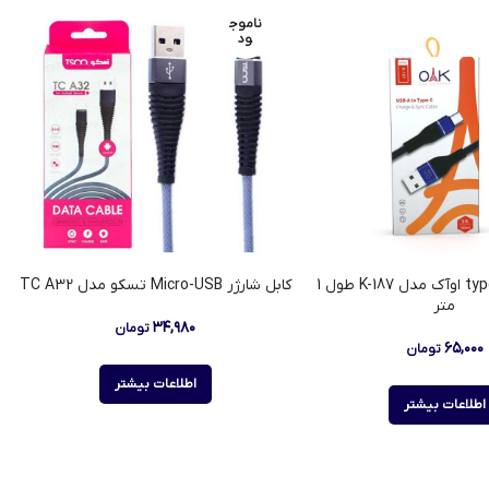
ناموج
ود
کابل شارژ type-c اوآک مدل K-187 طول 1
کابل شارژر Micro-USB تسکو مدل TC A32
متر
۳۴,۹۸۰
تومان
۶۵,۰۰۰
تومان
اطلاعات بیشتر
اطلاعات بیشتر