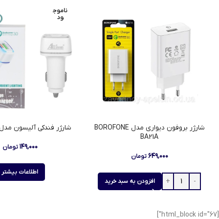
ناموج
ود
شارژر بروفون دیواری مدل BOROFONE
شارژر فندکی آلیسون مدل LS-A600
BA21A
۱۴۹,۰۰۰
تومان
۶۴۹,۰۰۰
تومان
اطلاعات بیشتر
افزودن به سبد خرید
[html_block id="67"]