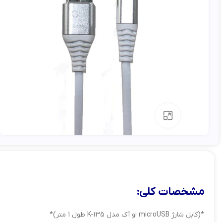
بزرگنمایی تصویر
مشخصات کلی:
*(کابل شارژ microUSB او آک مدل K-135 طول 1 متر)*