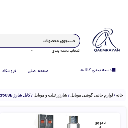
انتخاب دسته بندی
دسته بندی کالا ها
صفحه اصلی
فروشگاه
خانه
لوازم جانبی گوشی موبایل
شارژر تبلت و موبایل
کابل شارژ microUSB او آک مدل K-135 طول 1 متر
ناموجو
د