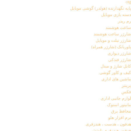
otg
پایه نگهدارنده (هولدر) گوشی موبایل
دسته بازی موبایل
رم ریدر
ساعت هوشمند
شارژر ساعت هوشمند
شارژر تبلت و موبایل
پاوربانک (شارژر همراه)
شارژر دیواری
شارژر فندکی
کابل شارژ و مبدل
کیف و کاور گوشی
ماشین های اداری
پرینتر
فکس
لوازم جانبی اداری
مانیتور استوک
محافظ برق
نرم افزار هلو
هدفون ، هدست ، هندزفری
هدفون هندزفری بلوتوثی