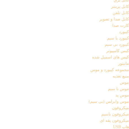
کابل برق
کابل پرینتر
کابل تلفن
کابل صدا و تصویر
کارت صدا
کیبورد
کیبورد با سیم
کیبورد بی سیم
کیس کامپیوتر
کیس های اسمبل شده
مانیتور
مجموعه کیبورد و موس
منبع تغذیه
موس
موس با سیم
موس پد
موس وایرلس (بی سیم)
میکروفون
میکروفون باسیم
میکروفون یقه ای
هاب USB