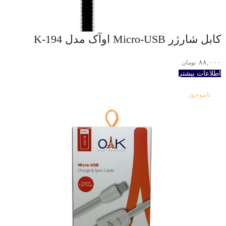
کابل شارژر Micro-USB اوآک مدل K-194
۸۸,۰۰۰
تومان
اطلاعات بیشتر
ناموجود