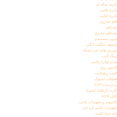
باتری سکه ای
باتری قلمی
باتری کتابی
قلم شارژِی
نیم قلم
نیم قلم شارژی
بدون دسته‌بندی
پیشنهاد شگفت انگیز
دوربین های تحت شبکه
رینگ لایت
سایر لوازم جانبی
آداپتور برق
لامپ و هدلایت
قطعات استوک
پردازنده (CPU)
کارت گرافیک استوک
کابل AUX
کامپیوتر و تجهیزات جانبی
تجهیزات جانبی لپ تاپ
پایه خنک کننده