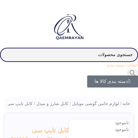
انتخاب دسته بندی
دسته بندی کالا ها
خانه
لوازم جانبی گوشی موبایل
کابل شارژ و مبدل
کابل تایپ سی Shoosh مدل SH115c
ناموجود
کابل تایپ سی
ناموجود