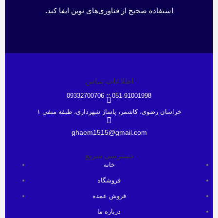
استفاده صحیح از فناوری‌های نوین ایفا کند.
اطلاعات تماس
051-91001998 ؛؛ 09332700706
خراسان رضوی، کاشمر، پاساژ شهرداری، طبقه منفی ۱
ghaem1515@gmail.com
دسترسی سریع
خانه
فروشگاه
فروش عمده
درباره ما