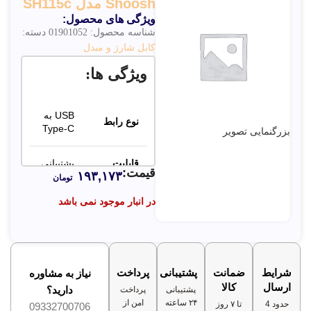
Shoosh مدل SH115c
ویژگی های محصول:
شناسه محصول:
01901052
دسته:
کابل شارژ و مبدل
ویژگی ها:
USB به
نوع رابط
Type-C
بزرگنمایی تصویر
قابلیت
پشتیبانی
قیمت:
۱۹۳,۱۷۳
شارژ سریع
می‌کند
تومان
در انبار موجود نمی باشد
شدت
جریان
2.4 آمپر
خروجی
شرایط
ضمانت
پشتیبانی
پرداخت
نیاز به مشاوره
ارسال
کالا
دارید؟
پشتیبانی
پرداخت
۲۴ ساعته
امن از
حدود 4
تا ۷ روز
09332700706