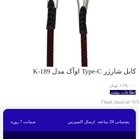
کابل شارژر Type-C اوآک مدل K-189
۱۱۹,۰۰۰
تومان
اطلاعات بیشتر
[html_block id="67"]
پشتیبانی 24 ساعته
ارسال اکسپرس
ضمانت 7 روزه