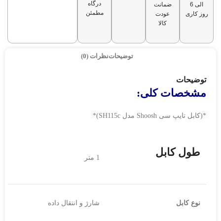
درگاه
الی 6
ضمانت
مطمئن
روز کاری
عودت
کالا
توضیحات
نظرات (0)
توضیحات
مشخصات کلی:
*(کابل تایپ سی Shoosh مدل SH115c)*
طول کابل
1 متر
نوع کابل
شارژ و انتقال داده