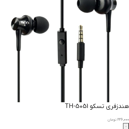
هندزفری تسکو TH-5051
۲۲۶,۰۰۰
تومان