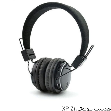
هدست بلوتوثي XP Z1