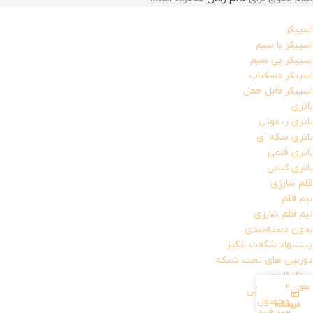
اسپیکر
اسپیکر با سیم
اسپیکر بی سیم
اسپیکر دسکتاپ
اسپیکر قابل حمل
باتری
باتری ریموتی
باتری سکه ای
باتری قلمی
باتری کتابی
قلم شارژِی
نیم قلم
نیم قلم شارژی
بدون دسته‌بندی
پیشنهاد شگفت انگیز
دوربین های تحت شبکه
رینگ لایت
0
منو
حساب کاربری من
سایر لوازم جانبی
محصول
آداپتور برق
فروشگاه
سبد خرید