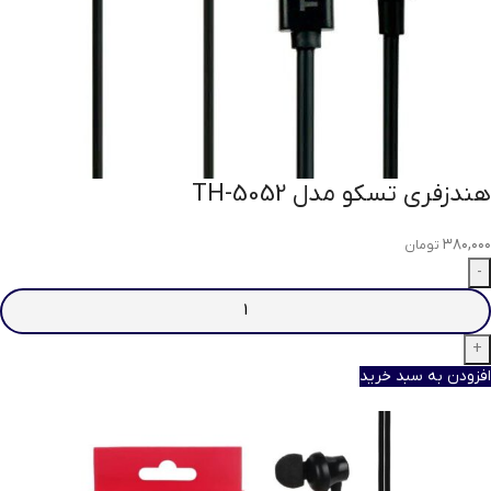
هندزفری تسکو مدل TH-5052
۳۸۰,۰۰۰
تومان
افزودن به سبد خرید