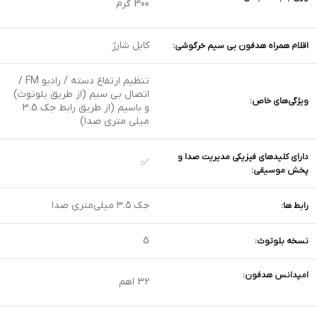
300 گرم
کابل شارژ
اقلام همراه هدفون بی سیم خرگوشی:
تنظیم ارتفاع دسته / رادیو FM /
اتصال بی سیم (از طریق بلوتوث)
ویژگی‌های خاص:
و باسیم (از طریق رابط جک 3.5
میلی متری صدا)
دارای کلیدهای فیزیکی مدیریت صدا و
✅
پخش موسیقی:
جک ۳.۵ میلی‌متری صدا
رابط ها:
5
نسخه بلوتوث:
امپدانس هدفون:
32 اهم