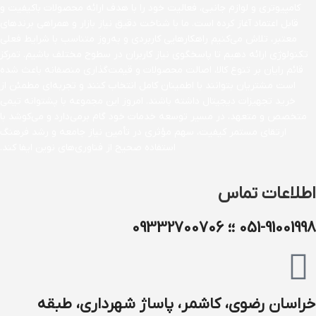
کامپیوتری و لوازم جانبی، فعالیت خود را با هدف ارائه محصولات باکیفیت و
قابل اعتماد آغاز کرده است. ما با شناخت دقیق نیاز بازار و همراهی برندهای
معتبر، تلاش می‌کنیم راهکارهایی کاربردی و به‌روز متناسب با شرایط فعلی
تکنولوژی ارائه دهیم تا پاسخگوی نیاز کاربران در سطوح مختلف باشیم. تمرکز
قائم رایان بر تنوع کالا، اصالت محصولات و قیمت‌گذاری منصفانه باعث شده
است مشتریان بتوانند با اطمینان کامل انتخاب کنند و تجربه‌ای مطمئن از
خرید تجهیزات دیجیتال داشته باشند. امروز این مجموعه با پشتوانه تیمی
متخصص و متعهد، در مسیر توسعه خدمات خود گام برمی‌دارد و می‌کوشد با
ارتقای مستمر کیفیت، سهم مؤثری در تأمین نیاز جامعه و رشد فرهنگ
استفاده صحیح از فناوری‌های نوین ایفا کند.
اطلاعات تماس
051-91001998 ؛؛ 09332700706
خراسان رضوی، کاشمر، پاساژ شهرداری، طبقه