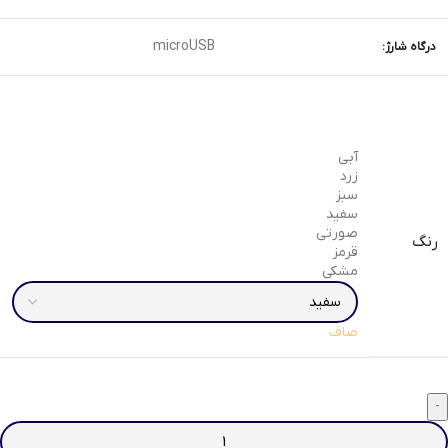
microUSB
درگاه شارژ:
آبی
زرد
سبز
سفید
صورتی
رنگ
قرمز
مشکی
صاف