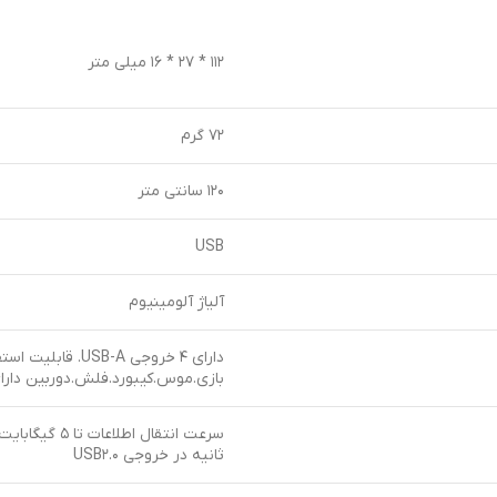
۱۱۲ * ۲۷ * ۱۶ میلی متر
۷۲ گرم
۱۲۰ سانتی متر
USB
آلیاژ آلومینیوم
بازی.موس.کیبورد.فلش.دوربین دارای
ثانیه در خروجی USB۲.۰