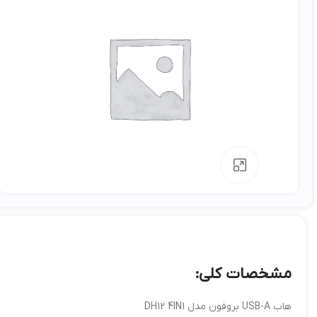
بزرگنمایی تصویر
مشخصات کلی:
هاب USB-A بروفون مدل DH12 4IN1