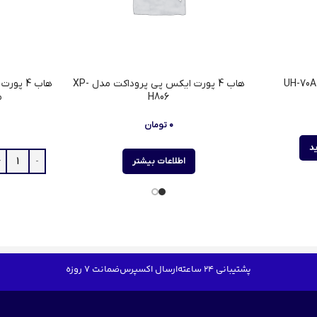
هاب 4 پورت ایکس پی پروداکت مدل XP-
H806
مد
۰
تومان
د
اطلاعات بیشتر
پشتیبانی 24 ساعته
ارسال اکسپرس
ضمانت 7 روزه