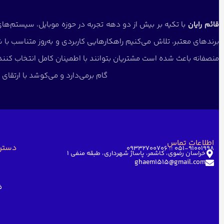
قائم رایان
با تکیه بر بیش از دو دهه تجربه در حوزه موبایل، سیستم‌های 
برندهای معتبر، تلاش می‌کنیم راهکارهایی کاربردی و به‌روز متناسب با 
منصفانه باعث شده است مشتریان بتوانند با اطمینان کامل انتخاب کنن
گام برمی‌دارد و می‌کوشد با ارتقا
اطلاعات تماس
دستر
051-91001998 ؛؛ 09332700706
خراسان رضوی، کاشمر، پاساژ شهرداری، طبقه منفی ۱
ghaem1515@gmail.com
ف