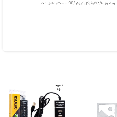
O سیستم عامل مک
ناموج
ود