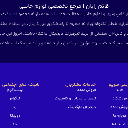
قائم رایان | مرجع تخصصی لوازم جانبی
کامپیوتری و لوازم جانبی، فعالیت خود را با هدف ارائه محصولات باکیفیت 
شرایط فعلی تکنولوژی ارائه دهیم تا پاسخگوی نیاز کاربران در سطوح مختلف
د و تجربه‌ای مطمئن از خرید تجهیزات دیجیتال داشته باشند. امروز این
ی مستمر کیفیت، سهم مؤثری در تأمین نیاز جامعه و رشد فرهنگ استفاده صح
سی سریع
خدمات مشتریان
شبکه های اجتماعی
خانه
فروش عمده
اینستاگرام
فروشگاه
تعمیرات موبایل و کامپیوتر
تلگرام
روش عمده
دیجیتال مارکتینگ
ایتا
درباره ما
روبیکا
ارتباط باما
بله