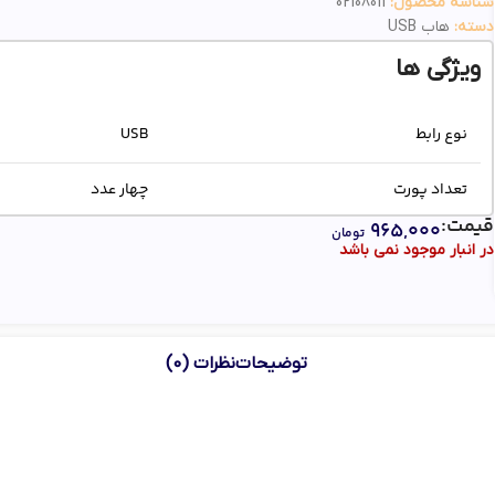
شناسه محصول:
02108011
دسته:
هاب USB
ویژگی ها
نوع رابط
USB
تعداد پورت‌
چهار عدد
قیمت:
۹۶۵,۰۰۰
تومان
USB ۲.۰
در انبار موجود نمی باشد
نوع USB هاب
USB ۳.۰
توضیحات
نظرات (0)