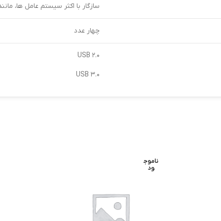
سازگار با اکثر سیستم عامل ها، مانند ویندوز ۷/۸/۱۰وگوگل کروم /S
چهار عدد
USB ۲.۰
USB ۳.۰
ناموج
ود