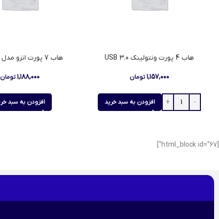
هاب 4 پورت ونتولینک USB 3.0
هاب 7 پورت انزو مدل UH-70A
۱,۱۸۸,۰۰۰
۱,۱۵۷,۰۰۰
تومان
تومان
افزودن به سبد خرید
افزودن به سبد خری
[html_block id="67"]