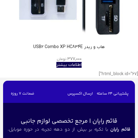
هاب و ریدر USB2 Combo XP HC834E
۳۷۷,۰۰۰
تومان
اطلاعات بیشتر
[html_block id="67"]
پشتیبانی 24 ساعته
ارسال اکسپرس
ضمانت 7 روزه
قائم رایان | مرجع تخصصی لوازم جانبی
قائم رایان
با تکیه بر بیش از دو دهه تجربه در حوزه موبایل،