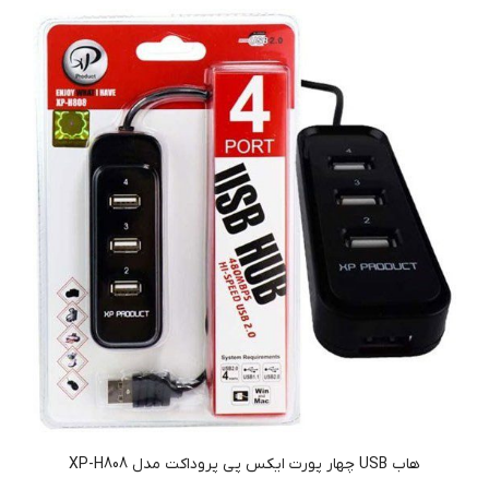
هاب USB چهار پورت ایکس پی پروداکت مدل XP-H808