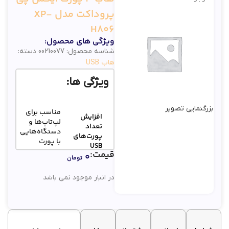
پروداکت مدل XP-
H806
ویژگی های محصول:
شناسه محصول:
00210077
دسته:
هاب USB
ویژگی ها:
بزرگنمایی تصویر
مناسب برای
افزایش
لپ‌تاپ‌ها و
تعداد
دستگاه‌هایی
پورت‌های
با پورت
USB
محدود
قیمت:
۰
تومان
مناسب برای
در انبار موجود نمی باشد
طراحی
استفاده
سبک و
روزانه در
قابل
محل کار یا
حمل
سفر