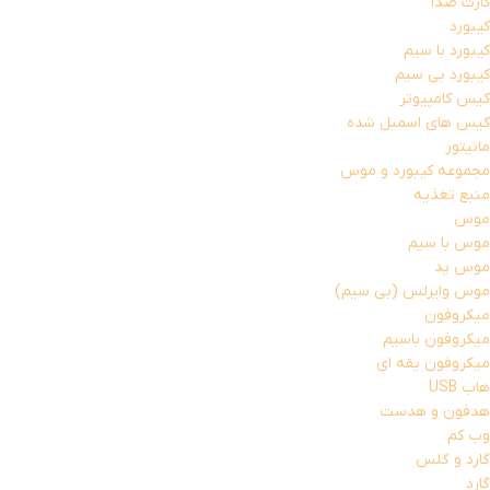
کارت صدا
کیبورد
کیبورد با سیم
کیبورد بی سیم
کیس کامپیوتر
کیس های اسمبل شده
مانیتور
مجموعه کیبورد و موس
منبع تغذیه
موس
موس با سیم
موس پد
موس وایرلس (بی سیم)
میکروفون
میکروفون باسیم
میکروفون یقه ای
هاب USB
هدفون و هدست
وب کم
گارد و گلس
گارد