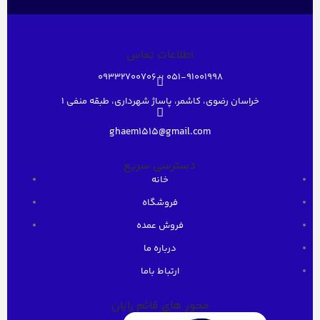
اطلاعات تماس
051-91001998 ؛؛ 09332700706
خراسان رضوی، کاشمر، پاساژ شهرداری، طبقه منفی ۱
ghaem1515@gmail.com
دسترسی سریع
خانه
فروشگاه
فروش عمده
درباره ما
ارتباط باما
مجوز های قائم رایان