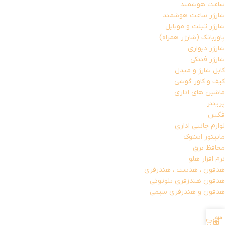
ساعت هوشمند
شارژر ساعت هوشمند
شارژر تبلت و موبایل
پاوربانک (شارژر همراه)
شارژر دیواری
شارژر فندکی
کابل شارژ و مبدل
کیف و کاور گوشی
ماشین های اداری
پرینتر
فکس
لوازم جانبی اداری
مانیتور استوک
محافظ برق
نرم افزار هلو
هدفون ، هدست ، هندزفری
هدفون هندزفری بلوتوثی
هدفون و هندزفری سیمی
منو
حساب کاربری من
0