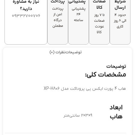
شرایط
ضمانت
پشتیبانی
پرداخت
نیاز به مشاوره
کار با اکثر
ارسال
کالا
دارید؟
پشتیبانی
پرداخت
سازگاری
دستگاه‌ها
۲۴
امن از
حدود 4
تا ۷ روز
09332700706
بالا
بدون نیاز به
ساعته
درگاه
الی 6 روز
ضمانت
نصب نرم‌افزار
مطمئن
کاری
عودت
کالا
توضیحات
نظرات (0)
توضیحات
مشخصات کلی:
هاب 4 پورت ایکس پی پروداکت مدل XP-H806
ابعاد
هاب
9×3×2 سانتی‌متر