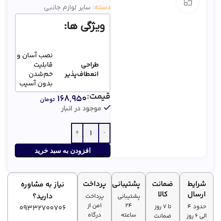
بزرگنمایی تصویر
دسته:
سایر لوازم جانبی
ویژگی ها:
نصب آسان و
طراحی
قابلیت
انعطاف‌پذیر
خم‌شدن
بدون آسیب
قیمت:
۱۶۸,۹۵۰
تومان
جلوگیری از
موجود در انبار
گره‌خوردگی
محافظت از
و
کابل‌ها
آسیب‌دیدگی
کابل‌ها
افزودن به سبد خرید
مناسب برای
انواع
شرایط
ضمانت
پشتیبانی
پرداخت
سازگاری بالا
نیاز به مشاوره
کابل‌های
ارسال
کالا
دارید؟
پشتیبانی
پرداخت
برق و دیتا
۲۴
امن از
حدود 4
تا ۷ روز
09332700706
ساعته
درگاه
الی 6 روز
ضمانت