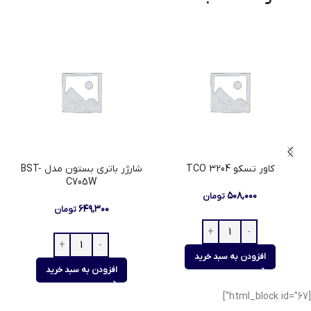
کاور تسکو TCO 3204
شارژر باتری بستون مدل BST-
س
C705W
۵۰۸,۰۰۰
تومان
۶۴۹,۳۰۰
تومان
افزودن به سبد خرید
افزودن به سبد خرید
[html_block id="67"]