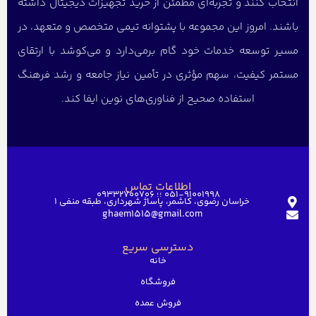
انتخاب کنند و تجربه‌ای مطمئن از خرید تجهیزات دیجیتال داشته
باشند. امروز این مجموعه با پشتوانه تیمی متخصص و متعهد، در
مسیر توسعه خدمات خود گام برمی‌دارد و می‌کوشد با ارتقای
مستمر کیفیت، سهم مؤثری در تأمین نیاز جامعه و رشد فرهنگ
استفاده صحیح از فناوری‌های نوین ایفا کند.
اطلاعات تماس
051-91001998 ؛؛ 09332700706
خراسان رضوی، کاشمر، پاساژ شهرداری، طبقه منفی ۱
ghaem1515@gmail.com
دسترسی سریع
خانه
فروشگاه
فروش عمده