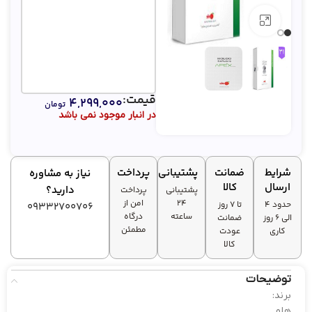
بزرگنمایی تصویر
قیمت:
۴,۲۹۹,۰۰۰
تومان
در انبار موجود نمی باشد
شرایط
ضمانت
پشتیبانی
پرداخت
نیاز به مشاوره
ارسال
کالا
دارید؟
پشتیبانی
پرداخت
۲۴
امن از
حدود 4
تا ۷ روز
09332700706
ساعته
درگاه
الی 6 روز
ضمانت
مطمئن
کاری
عودت
کالا
توضیحات
برند:
هلو