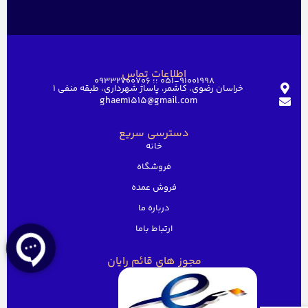
اطلاعات تماس
051-91001998 ؛؛ 09332700706
خراسان رضوی، کاشمر، پاساژ شهرداری، طبقه منفی ۱
ghaem1515@gmail.com
دسترسی سریع
خانه
فروشگاه
فروش عمده
درباره ما
ارتباط باما
مجوز های قائم رایان