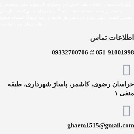
تجهیزات دیجیتال داشته باشند. امروز این مجموعه با پشتوانه تیمی متخصص و
متعهد، در مسیر توسعه خدمات خود گام برمی‌دارد و می‌کوشد با ارتقای
مستمر کیفیت، سهم مؤثری در تأمین نیاز جامعه و رشد فرهنگ استفاده صحیح
از فناوری‌های نوین ایفا کند.
اطلاعات تماس
051-91001998 ؛؛ 09332700706
خراسان رضوی، کاشمر، پاساژ شهرداری، طبقه
منفی ۱
ghaem1515@gmail.com