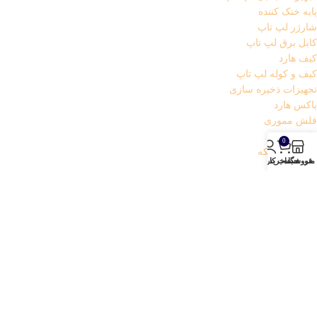
پایه خنک کننده
شارژر لپ تاپ
کابل برق لپ تاپ
کیف هارد
کیف و کوله لپ تاپ
تجهیزات ذخیره سازی
باکس هارد
فلش مموری
هارد
0
تجهیزات شبکه
منو
فروشگاه
سبد خرید
حساب کاربری من
اسپلیتر
کابل شبکه
کارت شبکه (دانگل wifi)
مودم
تجهیزات مخصوص بازی
خمیر سیلیکون
دانگل بلوتوث
قطعات داخلی کامپیوتر
کابل رابط و مبدل
تبدیل صدا و تصویر