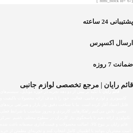
[html_block id="67"]
پشتیبانی 24 ساعته
ارسال اکسپرس
ضمانت 7 روزه
قائم رایان | مرجع تخصصی لوازم جانبی
قائم رایان
با تکیه بر بیش از دو دهه تجربه در حوزه موبایل، سیستم‌های
کامپیوتری و لوازم جانبی، فعالیت خود را با هدف ارائه محصولات باکیفیت و
قابل اعتماد آغاز کرده است. ما با شناخت دقیق نیاز بازار و همراهی برندهای
معتبر، تلاش می‌کنیم راهکارهایی کاربردی و به‌روز متناسب با شرایط فعلی
تکنولوژی ارائه دهیم تا پاسخگوی نیاز کاربران در سطوح مختلف باشیم. تمرکز
قائم رایان بر تنوع کالا، اصالت محصولات و قیمت‌گذاری منصفانه باعث شده
است مشتریان بتوانند با اطمینان کامل انتخاب کنند و تجربه‌ای مطمئن از خرید