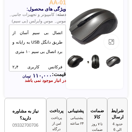
AA-01
ویژگی های محصول:
دسته:
کامپیوتر و تجهیزات جانبی
,
موس
,
موس وایرلس (بی سیم)
اتصال بی سیم آسان از
بزرگنمایی تصویر
طریق دانگل USB به رایانه و
برد اتصال بی سیم ۱۰ متری
فرکانس کاربری ۲٫۴
قیمت:
۱۱۰,۰۰۰
گیگاهرتز و حسگر موس
تومان
در انبار موجود نمی باشد
اپتیکالی
طراحی ارگونومیکی برای
شرایط
ضمانت
پشتیبانی
پرداخت
خسته نشدن دستان شما
نیاز به مشاوره
ارسال
کالا
دارید؟
پشتیبانی
پرداخت
هنگام کار با موس در مدت
۲۴ ساعته
امن از
حدود 4
تا ۷ روز
09332700706
درگاه
زمان طولانی
الی 6
ضمانت