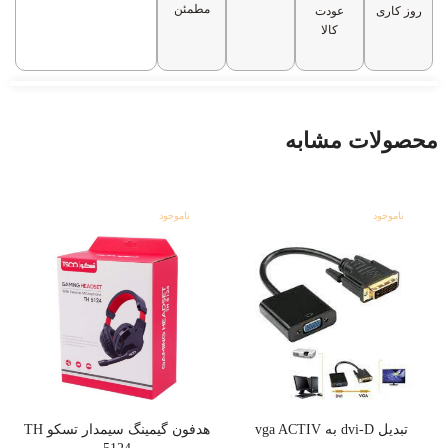
مطمئن
روز کاری
عودت
کالا
دارای 4 عدد کلید و سازگار با
سیستم عامل ویندوز
محصولات مشابه
ناموجود
ناموجود
تبدیل dvi-D به vga ACTIV
هدفون گیمینگ سیمدار تسکو TH