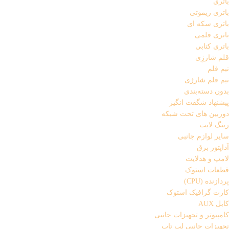
باتری
باتری ریموتی
باتری سکه ای
باتری قلمی
باتری کتابی
قلم شارژِی
نیم قلم
نیم قلم شارژی
بدون دسته‌بندی
پیشنهاد شگفت انگیز
دوربین های تحت شبکه
رینگ لایت
سایر لوازم جانبی
آداپتور برق
لامپ و هدلایت
قطعات استوک
پردازنده (CPU)
کارت گرافیک استوک
کابل AUX
کامپیوتر و تجهیزات جانبی
تجهیزات جانبی لپ تاپ