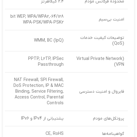
محدوده فرکانس مودم
2.4 گیگاهرتز
64/128-bit WEP, WPA/WPA2,
امنیت بی‌سیم
WPA-PSK/WPA-PSK2
توضیحات کیفیت خدمات
(WMM, BC (IpQ
(QoS)
PPTP, L2TP, IPSec
(Virtual Private Network
Passthrough
(VPN
NAT Firewall, SPI Firewall,
DoS Protection, IP & MAC
فایروال و امنیت دسترسی
Binding, Service Filtering,
Access Control, Parental
Controls
پروتکل‌های مودم
پشتیبانی از IPv4 و IPv6
گواهینامه‌‌ها
CE, RoHS