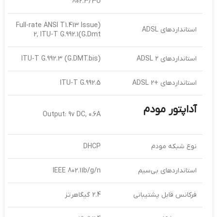
802.3/3U
(Full-rate ANSI T1.413 Issue
استانداردهای ADSL
2, ITU-T G.992.1(G.Dmt
استانداردهای ADSL 2
(ITU-T G.992.3 (G.DMT.bis
استانداردهای +ADSL 2
ITU-T G.992.5
آداپتور مودم
Output: 9v DC, 0.6A
نوع شبکه مودم
DHCP
استانداردهای بی‌سیم
IEEE 802.11b/g/n
فرکانس قابل پشتیبانی
2.4 گیگاهرتز