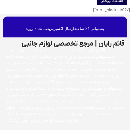
اطلاعات بیشتر
[html_block id="67"]
پشتیبانی 24 ساعته
ارسال اکسپرس
ضمانت 7 روزه
قائم رایان | مرجع تخصصی لوازم جانبی
قائم رایان
با تکیه بر بیش از دو دهه تجربه در حوزه موبایل،
سیستم‌های کامپیوتری و لوازم جانبی، فعالیت خود را با هدف ارائه
محصولات باکیفیت و قابل اعتماد آغاز کرده است. ما با شناخت دقیق نیاز
بازار و همراهی برندهای معتبر، تلاش می‌کنیم راهکارهایی کاربردی و
به‌روز متناسب با شرایط فعلی تکنولوژی ارائه دهیم تا پاسخگوی نیاز
کاربران در سطوح مختلف باشیم. تمرکز قائم رایان بر تنوع کالا، اصالت
محصولات و قیمت‌گذاری منصفانه باعث شده است مشتریان بتوانند با
اطمینان کامل انتخاب کنند و تجربه‌ای مطمئن از خرید تجهیزات
دیجیتال داشته باشند. امروز این مجموعه با پشتوانه تیمی متخصص و
متعهد، در مسیر توسعه خدمات خود گام برمی‌دارد و می‌کوشد با ارتقای
مستمر کیفیت، سهم مؤثری در تأمین نیاز جامعه و رشد فرهنگ
استفاده صحیح از فناوری‌های نوین ایفا کند.