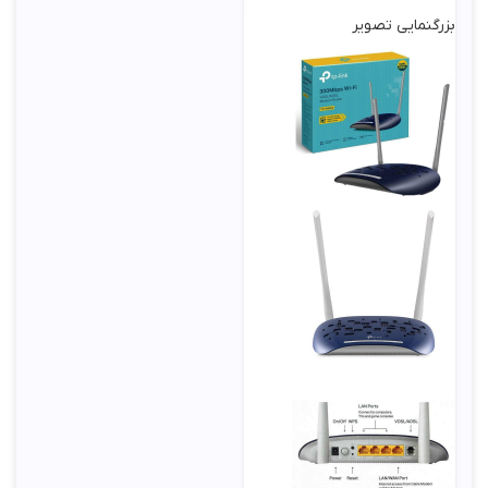
تعداد پورت
بزرگنمایی تصویر
اترنت RJ-
3 عدد
45