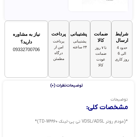
شرایط
ضمانت
پشتیبانی
پرداخت
نیاز به مشاوره
ارسال
کالا
پشتیبانی
پرداخت
دارید؟
۲۴ ساعته
امن از
حدود 4
تا ۷ روز
09332700706
درگاه
الی 6
ضمانت
مطمئن
روز کاری
عودت
کالا
توضیحات
نظرات (0)
توضیحات
مشخصات کلی:
*(مودم روتر VDSL/ADSL تی پی-لینک TD-W9960)*