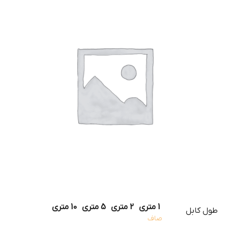
1 متری
2 متری
5 متری
10 متری
طول کابل
صاف