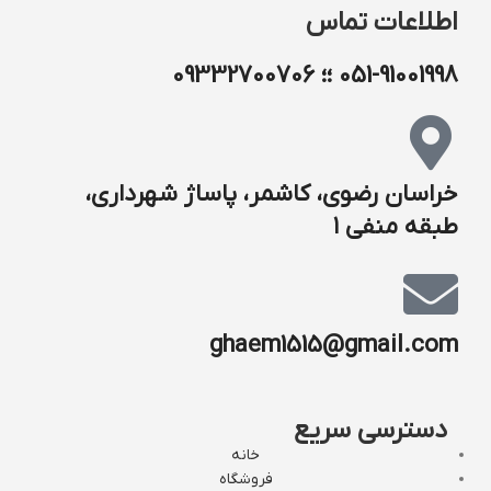
اطلاعات تماس
051-91001998 ؛؛ 09332700706
خراسان رضوی، کاشمر، پاساژ شهرداری،
طبقه منفی ۱
ghaem1515@gmail.com
دسترسی سریع
خانه
فروشگاه