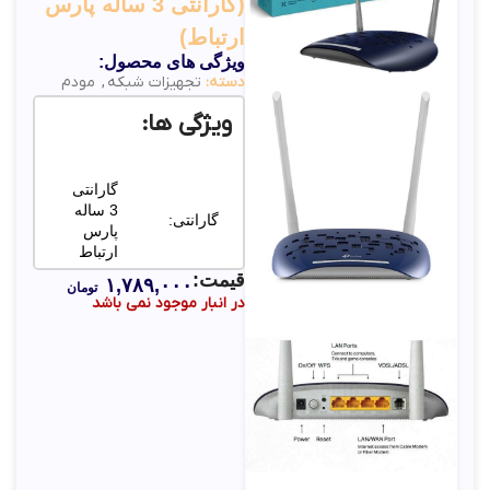
(گارانتی 3 ساله پارس
ارتباط)
ویژگی های محصول:
دسته:
تجهیزات شبکه
,
مودم
ویژگی ها:
گارانتی
3 ساله
گارانتی:
پارس
ارتباط
قیمت:
۱,۷۸۹,۰۰۰
تومان
در انبار موجود نمی باشد
Output:
آداپتور:
9v DC,
0.6A
پشتیبانی
پروتکل‌های
از IPv4
مودم
و IPv6