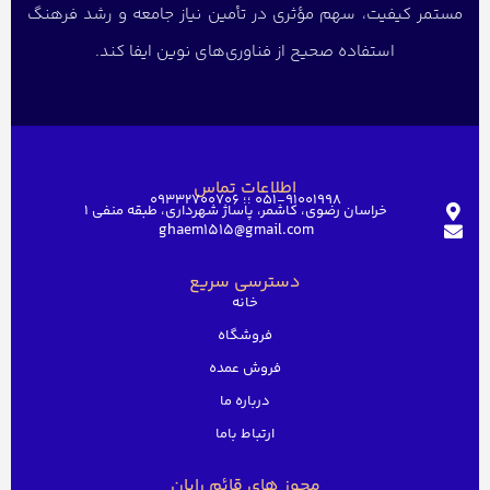
مستمر کیفیت، سهم مؤثری در تأمین نیاز جامعه و رشد فرهنگ
استفاده صحیح از فناوری‌های نوین ایفا کند.
اطلاعات تماس
051-91001998 ؛؛ 09332700706
خراسان رضوی، کاشمر، پاساژ شهرداری، طبقه منفی ۱
ghaem1515@gmail.com
دسترسی سریع
خانه
فروشگاه
فروش عمده
درباره ما
ارتباط باما
مجوز های قائم رایان