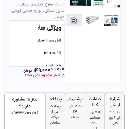
بزرگنمایی تصویر
دسته:
شارژر تبلت و موبایل
,
شارژر فندکی
,
لوازم جانبی گوشی
موبایل
ویژگی ها:
کابل همراه فندکی:
microUSB
طول کابل:
قیمت:
۱۴۹,۰۰۰
تومان
در انبار موجود نمی باشد
100 سانتی متر
تعداد درگاه خروجی:
شرایط
ضمانت
پشتیبانی
پرداخت
نیاز به مشاوره
2 عدد
ارسال
کالا
دارید؟
پشتیبانی
پرداخت
۲۴
امن از
حدود 4
تا ۷ روز
09332700706
ساعته
درگاه
الی 6 روز
ضمانت
مطمئن
کاری
عودت
کالا