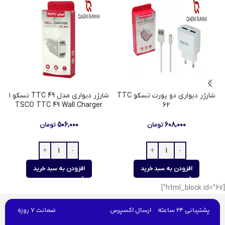
شارژر دیواری دو پورت تسکو TTC
شارژر دیواری مدل TTC 49 تسکو ا
TSCO TTC 49 Wall Charger
62
۵۰۶,۰۰۰
۶۰۸,۰۰۰
تومان
تومان
افزودن به سبد خرید
افزودن به سبد خرید
[html_block id="67"]
پشتیبانی 24 ساعته
ارسال اکسپرس
ضمانت 7 روزه