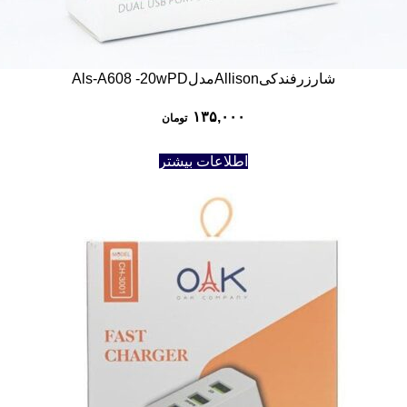
شارزرفندکیAllisonمدلAls-A608 -20wPD
۱۳۵,۰۰۰
تومان
اطلاعات بیشتر