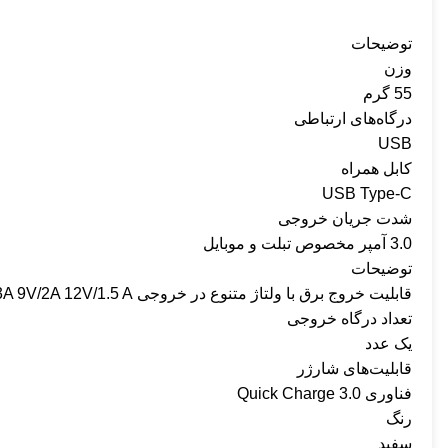
توضیحات
وزن
55 گرم
درگاه‌های ارتباطی
USB
کابل همراه
USB Type-C
شدت جریان خروجی
3.0 آمپر مخصوص تبلت و موبایل
توضیحات
قابلیت خروج برق با ولتاژ متنوع در خروجی USB-A 5V/3A 9V/2A 12V/1.5 A پشتیبانی از فناوری شارژ سریع PD3.QC3.QC2.AFC.FCP
تعداد درگاه خروجی
یک عدد
قابلیت‌های شارژر
فناوری Quick Charge 3.0
رنگ
سفید