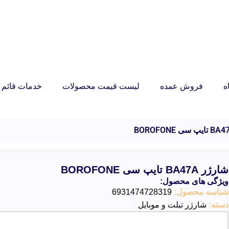
ه
فروش عمده
لیست قیمت محصولات
خدمات قائم ر
شارژر BA47A تایپ سی BOROFONE
ویژگی های محصول:
شناسه محصول:
6931474728319
دسته:
شارژر تبلت و موبایل