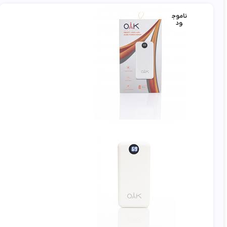
ناموج
ود