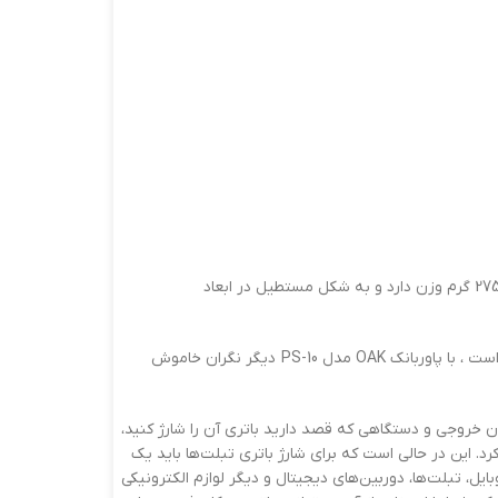
در مدل PS-10 در سری شارژر های همراه OAK از باتری لیتیوم پلیمری با ظرفیت 10 هزار میلی آمپری ساعت استفاده شده است. این کالا 275 گرم وزن دارد و به شکل مستطیل در ابعاد
حتما شاید برای شما هم پیش آمده باشد که در شرایطی خاص نیاز به شارژ مجدد گجت خود داشته اید ولی برق در دسترس شما نبوده است ، با پاوربانک OAK مدل PS-10 دیگر نگران خاموش
ان خروجی و دستگاهی که قصد دارید باتری آن را شارژ کنید،
ارژ باتری انواع گوشی‌های موبایل باید از یک شارژر با حداقل شدت جریان خروجی 1 آمپر استفاده کرد. این در حالی است که برای شارژ باتری تبلت‌ها باید یک
گوشی‌های موبایل، تبلت‌ها، دوربین‌های دیجیتال و دیگر لوازم الکترونیکی