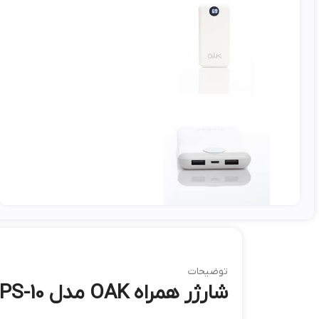
توضیحات
شارژر همراه OAK مدل SMART PS-10 ظرفیت 10000 میلی آمپر ساعت