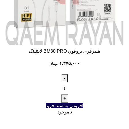
هندزفری بروفون BM30 PRO لایتنینگ
۱,۳۷۵,۰۰۰
تومان
افزودن به سبد خرید
ناموجود