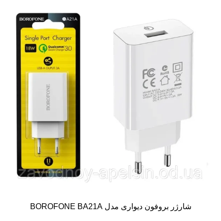
شارژر بروفون دیواری مدل BOROFONE BA21A