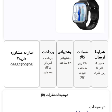
برای
سبک
زندگی
فعال)
استفاده
طولانی
بدون
نیاز به
باتری بادوام
شارژ
شرایط
ضمانت
پشتیبانی
پرداخت
نیاز به مشاوره
با شارژ
مکرر +
ارسال
کالا
مغناطیسی
اتصال
پشتیبانی
پرداخت
دارید؟
آسان و
۲۴ ساعته
امن از
حدود 4
تا ۷ روز
09332700706
بدون
درگاه
الی 6
ضمانت
درگیری
مطمئن
روز کاری
عودت
با کابل
کالا
توضیحات
نظرات (0)
توضیحات