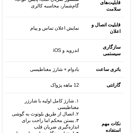
قابلیت‌های
گام‌شمار، محاسبه کالری
سلامت
قابلیت اتصال و
نمایش اعلان تماس و پیام
اعلان
سازگاری
اندروید و iOS
سیستمی
باتری ساعت
بادوام + شارژ مغناطیسی
گارانتی
12 ماهه پژواک
۱. شارژ کامل اولیه با شارژر
مغناطیسی
۲. اتصال از طریق بلوتوث به گوشی
۳. بستن محکم اما راحت برای
نکات مهم
اندازه‌گیری ضربان قلب
استفاده