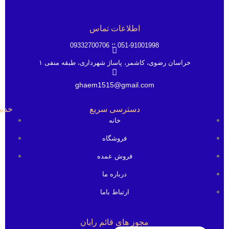
اطلاعات تماس
051-91001998 ؛؛ 09332700706
خراسان رضوی، کاشمر، پاساژ شهرداری، طبقه منفی ۱
ghaem1515@gmail.com
دسترسی سریع
خدم
خانه
فروشگاه
فروش عمده
درباره ما
ارتباط باما
مجوز های قائم رایان